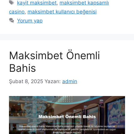
Etiketler
kayit maksimbet
,
maksimbet kapsamlı
casino
,
maksimbet kullanıcı beğenisi
Yorum yap
Maksimbet Önemli
Bahis
Şubat 8, 2025
Yazarı:
admin