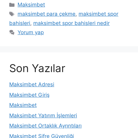
Kategoriler
Maksimbet
Etiketler
maksimbet para çekme
,
maksimbet spor
bahisleri
,
maksimbet spor bahisleri nedir
Yorum yap
Son Yazılar
Maksimbet Adresi
Maksimbet Giriş
Maksimbet
Maksimbet Yatırım İşlemleri
Maksimbet Ortaklık Ayrıntıları
Maksimbet Şifre Güvenliği