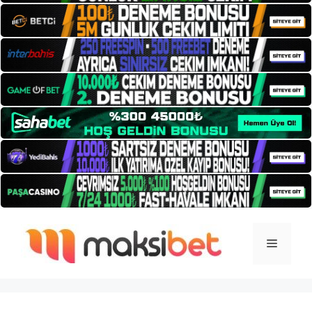
İçeriğe
atla
Menü