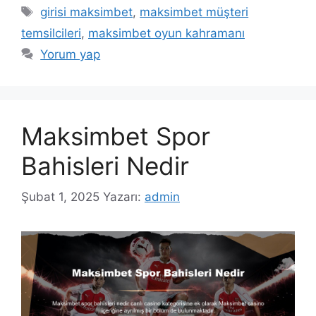
Etiketler
girisi maksimbet
,
maksimbet müşteri
temsilcileri
,
maksimbet oyun kahramanı
Yorum yap
Maksimbet Spor
Bahisleri Nedir
Şubat 1, 2025
Yazarı:
admin