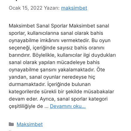
Ocak 15, 2022
Yazarı:
maksimbet
Maksimbet Sanal Sporlar Maksimbet sanal
sporlar, kullanıcılarına sanal olarak bahis
oynayabilme imkânını vermektedir. Bu oyun
seçeneği, içeriğinde sayısız bahis oranını
barındırır. Böylelikle, kullanıcılar ilgi duydukları
sanal olarak yapılan mücadeleye bahis
oynayabilme şansını yakalamaktadır. Öte
yandan, sanal oyunlar neredeyse hiç
durmamaktadır. İçeriğinde bulunan
kategorilerde sürekli bir şekilde müsabakalar
devam eder. Ayrıca, sanal sporlar kategori
çeşitliliğiyle de …
Devamını oku…
Kategoriler
Maksimbet