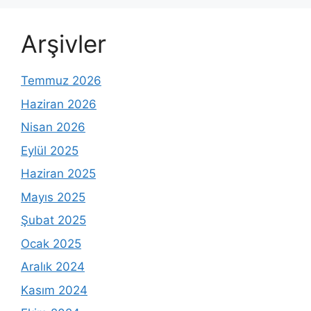
Arşivler
Temmuz 2026
Haziran 2026
Nisan 2026
Eylül 2025
Haziran 2025
Mayıs 2025
Şubat 2025
Ocak 2025
Aralık 2024
Kasım 2024