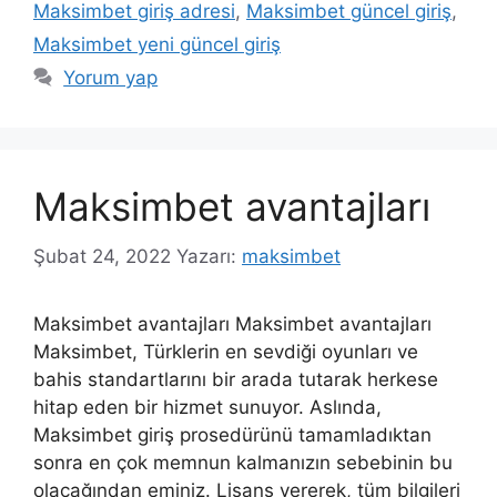
Maksimbet giriş adresi
,
Maksimbet güncel giriş
,
Maksimbet yeni güncel giriş
Yorum yap
Maksimbet avantajları
Şubat 24, 2022
Yazarı:
maksimbet
Maksimbet avantajları Maksimbet avantajları
Maksimbet, Türklerin en sevdiği oyunları ve
bahis standartlarını bir arada tutarak herkese
hitap eden bir hizmet sunuyor. Aslında,
Maksimbet giriş prosedürünü tamamladıktan
sonra en çok memnun kalmanızın sebebinin bu
olacağından eminiz. Lisans vererek, tüm bilgileri