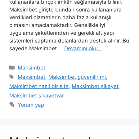
kullananlara birçok imkân sağlamasıyla bilinir.
Maksimbet girişte bundan sonra kullananlara
verdikleri hizmetlerin daha fazla kullanışlı
olmasını amaçlamaktadır. Genellikle iyi
uygulama şirketlerinden ve gerekli alt yapı
sistemleri saptama dolanlardan destek alınır. Bu
sayede Maksimbet …
Devamını oku…
Kategoriler
Maksimbet
Etiketler
Maksimbet
,
Maksimbet güvenilir mi
,
Maksimbet nasıl bir site
,
Maksimbet şikayet
,
Maksimbet şikayetvar
Yorum yap