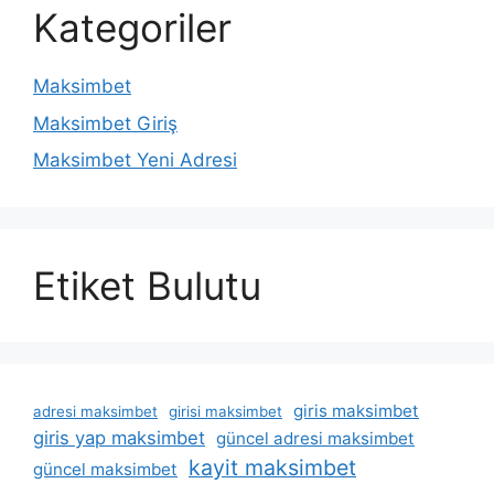
Kategoriler
Maksimbet
Maksimbet Giriş
Maksimbet Yeni Adresi
Etiket Bulutu
giris maksimbet
adresi maksimbet
girisi maksimbet
giris yap maksimbet
güncel adresi maksimbet
kayit maksimbet
güncel maksimbet