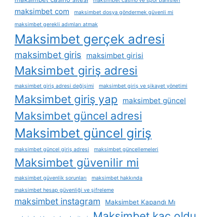
maksimbet casino ve spor bahisleri
maksimbet com
maksimbet dosya göndermek güvenli mi
maksimbet gerekli adımları atmak
Maksimbet gerçek adresi
maksimbet giris
maksimbet girisi
Maksimbet giriş adresi
maksimbet giriş adresi değişimi
maksimbet giriş ve şikayet yönetimi
Maksimbet giriş yap
maksimbet güncel
Maksimbet güncel adresi
Maksimbet güncel giriş
maksimbet güncel giriş adresi
maksimbet güncellemeleri
Maksimbet güvenilir mi
maksimbet güvenlik sorunları
maksimbet hakkında
maksimbet hesap güvenliği ve şifreleme
maksimbet instagram
Maksimbet Kapandı Mı
Maksimbet kaç oldu