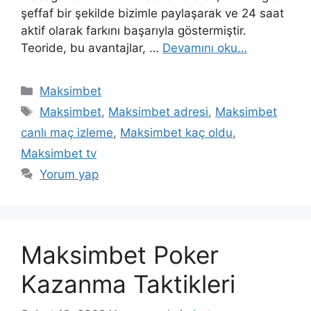
şeffaf bir şekilde bizimle paylaşarak ve 24 saat
aktif olarak farkını başarıyla göstermiştir.
Teoride, bu avantajlar, …
Devamını oku…
Kategoriler
Maksimbet
Etiketler
Maksimbet
,
Maksimbet adresi
,
Maksimbet
canlı maç izleme
,
Maksimbet kaç oldu
,
Maksimbet tv
Yorum yap
Maksimbet Poker
Kazanma Taktikleri