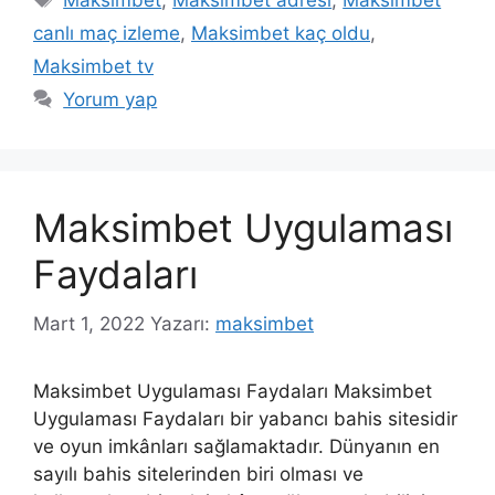
Maksimbet
,
Maksimbet adresi
,
Maksimbet
canlı maç izleme
,
Maksimbet kaç oldu
,
Maksimbet tv
Yorum yap
Maksimbet Uygulaması
Faydaları
Mart 1, 2022
Yazarı:
maksimbet
Maksimbet Uygulaması Faydaları Maksimbet
Uygulaması Faydaları bir yabancı bahis sitesidir
ve oyun imkânları sağlamaktadır. Dünyanın en
sayılı bahis sitelerinden biri olması ve