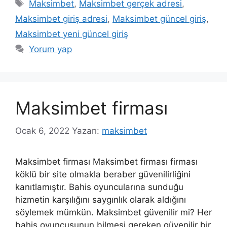
Etiketler
Maksimbet
,
Maksimbet gerçek adresi
,
Maksimbet giriş adresi
,
Maksimbet güncel giriş
,
Maksimbet yeni güncel giriş
Yorum yap
Maksimbet firması
Ocak 6, 2022
Yazarı:
maksimbet
Maksimbet firması Maksimbet firması firması
köklü bir site olmakla beraber güvenilirliğini
kanıtlamıştır. Bahis oyuncularına sunduğu
hizmetin karşılığını saygınlık olarak aldığını
söylemek mümkün. Maksimbet güvenilir mi? Her
bahis oyuncusunun bilmesi gereken güvenilir bir