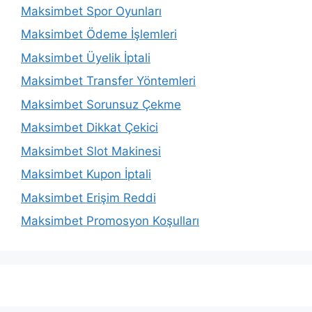
Maksimbet Spor Oyunları
Maksimbet Ödeme İşlemleri
Maksimbet Üyelik İptali
Maksimbet Transfer Yöntemleri
Maksimbet Sorunsuz Çekme
Maksimbet Dikkat Çekici
Maksimbet Slot Makinesi
Maksimbet Kupon İptali
Maksimbet Erişim Reddi
Maksimbet Promosyon Koşulları