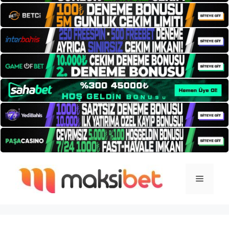
İçeriğe
atla
Menü