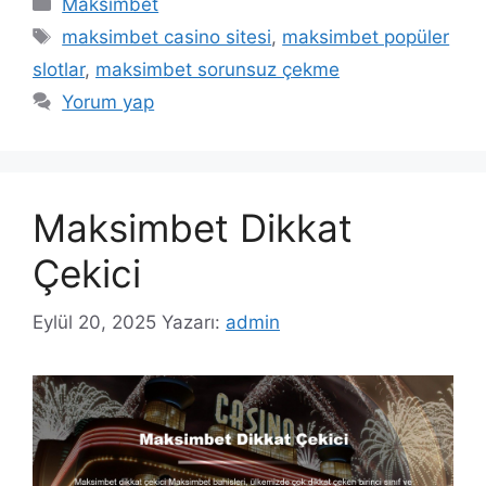
Kategoriler
Maksimbet
Etiketler
maksimbet casino sitesi
,
maksimbet popüler
slotlar
,
maksimbet sorunsuz çekme
Yorum yap
Maksimbet Dikkat
Çekici
Eylül 20, 2025
Yazarı:
admin