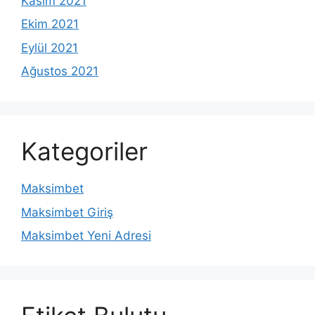
Kasım 2021
Ekim 2021
Eylül 2021
Ağustos 2021
Kategoriler
Maksimbet
Maksimbet Giriş
Maksimbet Yeni Adresi