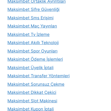
Maksimbet Ortaklık Ayrıntıları
Maksimbet Şifre Güvenliği
Maksimbet Sms Erişimi
Maksimbet Maç Yayınları
Maksimbet Tv İzleme
Maksimbet Akıllı Teknoloji
Maksimbet Spor Oyunları
Maksimbet Ödeme İşlemleri
Maksimbet Üyelik İptali
Maksimbet Transfer Yöntemleri
Maksimbet Sorunsuz Çekme
Maksimbet Dikkat Çekici
Maksimbet Slot Makinesi
Maksimbet Kupon İptali