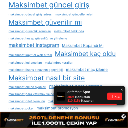
Maksimbet güncel giriş
maksimbet güncel giriş adresi
maksimbet güncellemeleri
Maksimbet güvenilir mi
maksimbet güvenlik sorunları
maksimbet hakkında
maksimbet hesap güvenliği ve şifreleme
maksimbet instagram
Maksimbet Kapandı Mı
Maksimbet kaç oldu
maksimbet kayıt ol web sitesi
maksimbet kullanıcıları
maksimbet kuralları
maksimbet maç izleme
maksimbet lisans sınavının geçerliliği
Maksimbet nasıl bir site
maksimbet para yatırma
maksimbet online oyunları
maksimbet para çekme
maksimbet para yatırmak ve çekmek
maksimbet pilot oyununu
maksimbet piyasası
maksimbet platformu
maksimbet promosyon
maksimbet poker
Maksimbet promosyonları
×
maksimbet ruletinde oyuncular
maksimbet sanal sporlar