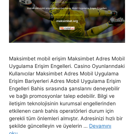
Maksimbet mobil erişim Maksimbet Adres Mobil
Uygulama Erişim Engelleri. Casino Oyunlarındaki
Kullanıcılar Maksimbet Adres Mobil Uygulama
Erişim Bariyerleri Adres Mobil Uygulama Erişim
Engelleri Bahis sırasında şanslarını deneyebilir
ve bağlı promosyonlar talep edebilir. Bilgi ve
iletişim teknolojisinin kurumsal engellerinden
etkilenen canlı bahis operatörleri durum için
gerekli tüm önlemleri almıştır. Adresinizi hızlı bir
şekilde güncelleyin ve üyelerin …
Devamını
oku…