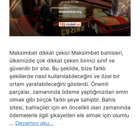
Maksimbet dikkat çekici Maksimbet bahisleri,
ülkemizde çok dikkat çeken birinci sınıf ve
güvenilir bir site. Bu şekilde, bize farklı
şekillerde nasıl kullanılabileceğini ve özel bir
ortam yaratabileceğini gösterdi. Önemli
parçalar, zamanında ödeme yaptığınızdan emin
olmak gibi birçok farklı şeye sahiptir. Bahis
sitesi, bahisçiler için en öncelikli olan zamanında
ödemelerle ilgili şikayetleri ele almak için olumlu
…
Devamını oku…