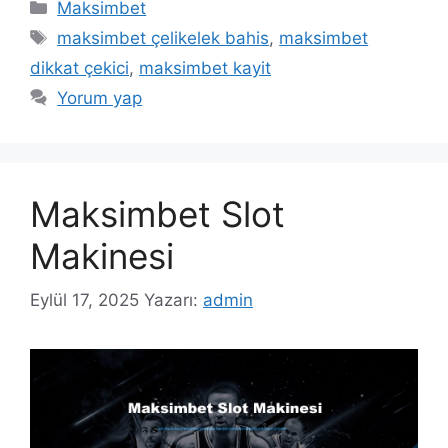
Kategoriler
Maksimbet
Etiketler
maksimbet çelikelek bahis
,
maksimbet
dikkat çekici
,
maksimbet kayit
Yorum yap
Maksimbet Slot
Makinesi
Eylül 17, 2025
Yazarı:
admin