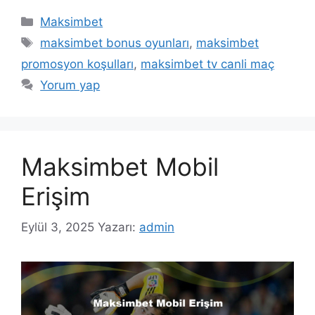
Kategoriler
Maksimbet
Etiketler
maksimbet bonus oyunları
,
maksimbet
promosyon koşulları
,
maksimbet tv canli maç
Yorum yap
Maksimbet Mobil
Erişim
Eylül 3, 2025
Yazarı:
admin