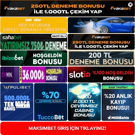
×
MAKSIMBET GİRİŞ İÇİN TIKLAYINIZ!