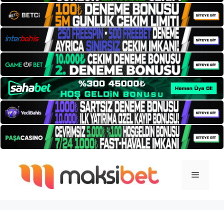
İçeriğe
atla
Menü