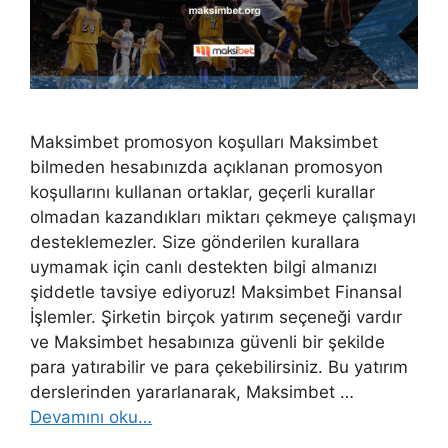
Maksimbet promosyon koşulları Maksimbet
bilmeden hesabınızda açıklanan promosyon
koşullarını kullanan ortaklar, geçerli kurallar
olmadan kazandıkları miktarı çekmeye çalışmayı
desteklemezler. Size gönderilen kurallara
uymamak için canlı destekten bilgi almanızı
şiddetle tavsiye ediyoruz! Maksimbet Finansal
İşlemler. Şirketin birçok yatırım seçeneği vardır
ve Maksimbet hesabınıza güvenli bir şekilde
para yatırabilir ve para çekebilirsiniz. Bu yatırım
derslerinden yararlanarak, Maksimbet …
Devamını oku…