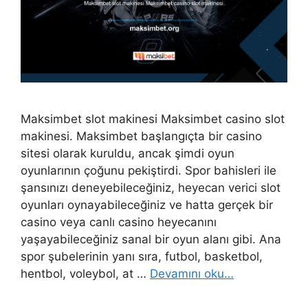
Maksimbet slot makinesi Maksimbet casino slot
makinesi. Maksimbet başlangıçta bir casino
sitesi olarak kuruldu, ancak şimdi oyun
oyunlarının çoğunu pekiştirdi. Spor bahisleri ile
şansınızı deneyebileceğiniz, heyecan verici slot
oyunları oynayabileceğiniz ve hatta gerçek bir
casino veya canlı casino heyecanını
yaşayabileceğiniz sanal bir oyun alanı gibi. Ana
spor şubelerinin yanı sıra, futbol, basketbol,
hentbol, voleybol, at …
Devamını oku…