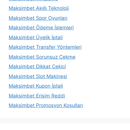
Maksimbet Akıllı Teknoloji
Maksimbet Spor Oyunları
Maksimbet Ödeme İşlemleri
Maksimbet Üyelik İptali
Maksimbet Transfer Yöntemleri
Maksimbet Sorunsuz Çekme
Maksimbet Dikkat Çekici
Maksimbet Slot Makinesi
Maksimbet Kupon İptali
Maksimbet Erişim Reddi
Maksimbet Promosyon Koşulları