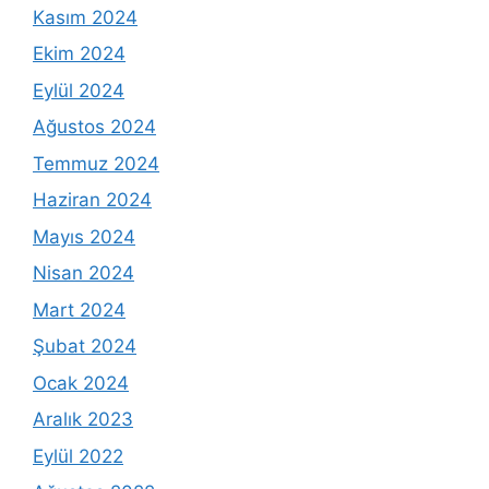
Kasım 2024
Ekim 2024
Eylül 2024
Ağustos 2024
Temmuz 2024
Haziran 2024
Mayıs 2024
Nisan 2024
Mart 2024
Şubat 2024
Ocak 2024
Aralık 2023
Eylül 2022