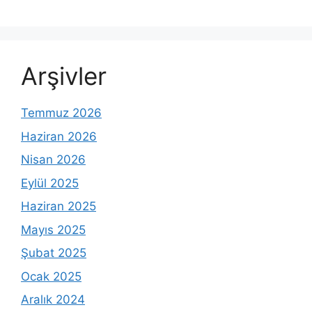
Arşivler
Temmuz 2026
Haziran 2026
Nisan 2026
Eylül 2025
Haziran 2025
Mayıs 2025
Şubat 2025
Ocak 2025
Aralık 2024