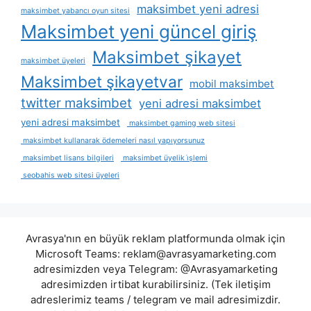
maksimbet yeni adresi
maksimbet yabancı oyun sitesi
Maksimbet yeni güncel giriş
Maksimbet şikayet
maksimbet üyeleri
Maksimbet şikayetvar
mobil maksimbet
twitter maksimbet
yeni adresi maksimbet
yeni adresi maksimbet
maksimbet gaming web sitesi
maksimbet kullanarak ödemeleri nasıl yapıyorsunuz
maksimbet lisans bilgileri
maksimbet üyelik i̇şlemi
seobahis web sitesi üyeleri
Avrasya'nın en büyük reklam platformunda olmak için
Microsoft Teams:
reklam@avrasyamarketing.com
adresimizden veya Telegram: @Avrasyamarketing
adresimizden irtibat kurabilirsiniz. (Tek iletişim
adreslerimiz teams / telegram ve mail adresimizdir.