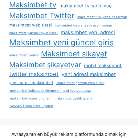
Maksimbet tv
maksimbet tv canli maç
Maksimbet Twitter
maksimbet türkiye’de başarmak
maksimbet web sitesi
maksimbet web sitesini açamıyorum
maksimbet yeni adresi
maksimbet yabancı oyun sitesi
Maksimbet yeni güncel giriş
Maksimbet şikayet
maksimbet üyeleri
Maksimbet şikayetvar
mobil maksimbet
twitter maksimbet
yeni adresi maksimbet
yeni adresi maksimbet
maksimbet gaming web sitesi
maksimbet kullanarak ödemeleri nasıl yapıyorsunuz
maksimbet lisans bilgileri
maksimbet üyelik i̇şlemi
seobahis web sitesi üyeleri
Avrasya'nın en büyük reklam platformunda olmak için