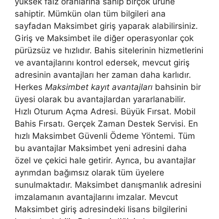
yüksek faiz oranlarına sahip birçok ürüne
sahiptir. Mümkün olan tüm bilgileri ana
sayfadan Maksimbet giriş yaparak alabilirsiniz.
Giriş ve Maksimbet ile diğer operasyonlar çok
pürüzsüz ve hızlıdır. Bahis sitelerinin hizmetlerini
ve avantajlarını kontrol edersek, mevcut giriş
adresinin avantajları her zaman daha karlıdır.
Herkes
Maksimbet kayıt avantajları
bahsinin bir
üyesi olarak bu avantajlardan yararlanabilir.
Hızlı Oturum Açma Adresi. Büyük Fırsat. Mobil
Bahis Fırsatı. Gerçek Zaman Destek Servisi. En
hızlı Maksimbet Güvenli Ödeme Yöntemi. Tüm
bu avantajlar Maksimbet yeni adresini daha
özel ve çekici hale getirir. Ayrıca, bu avantajlar
ayrımdan bağımsız olarak tüm üyelere
sunulmaktadır. Maksimbet danışmanlık adresini
imzalamanın avantajlarını imzalar. Mevcut
Maksimbet giriş adresindeki lisans bilgilerini