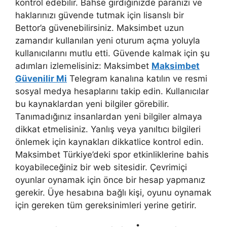
kontrol edebilir. Bahse girdiğinizde paranızı ve
haklarınızı güvende tutmak için lisanslı bir
Bettor’a güvenebilirsiniz. Maksimbet uzun
zamandır kullanılan yeni oturum açma yoluyla
kullanıcılarını mutlu etti. Güvende kalmak için şu
adımları izlemelisiniz: Maksimbet
Maksimbet
Güvenilir Mi
Telegram kanalına katılın ve resmi
sosyal medya hesaplarını takip edin. Kullanıcılar
bu kaynaklardan yeni bilgiler görebilir.
Tanımadığınız insanlardan yeni bilgiler almaya
dikkat etmelisiniz. Yanlış veya yanıltıcı bilgileri
önlemek için kaynakları dikkatlice kontrol edin.
Maksimbet Türkiye’deki spor etkinliklerine bahis
koyabileceğiniz bir web sitesidir. Çevrimiçi
oyunlar oynamak için önce bir hesap yapmanız
gerekir. Üye hesabına bağlı kişi, oyunu oynamak
için gereken tüm gereksinimleri yerine getirir.