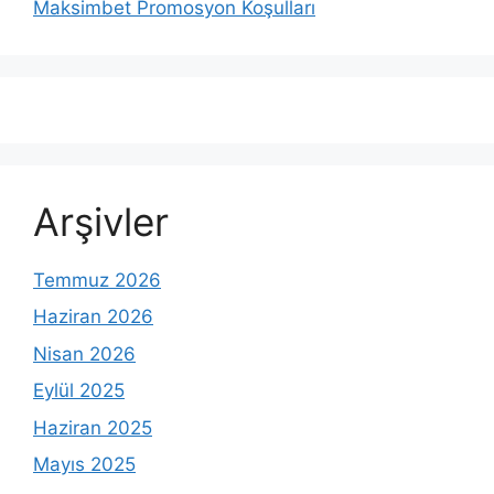
Maksimbet Promosyon Koşulları
Arşivler
Temmuz 2026
Haziran 2026
Nisan 2026
Eylül 2025
Haziran 2025
Mayıs 2025