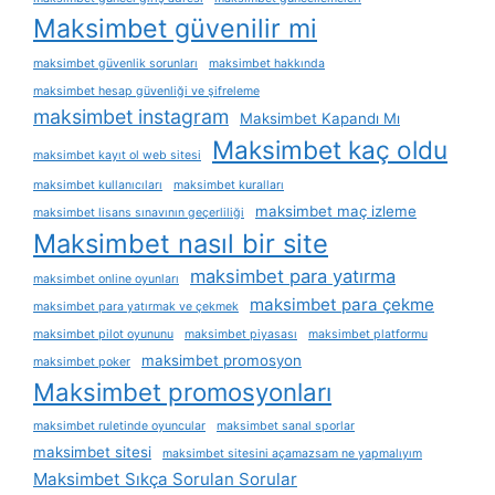
Maksimbet güvenilir mi
maksimbet güvenlik sorunları
maksimbet hakkında
maksimbet hesap güvenliği ve şifreleme
maksimbet instagram
Maksimbet Kapandı Mı
Maksimbet kaç oldu
maksimbet kayıt ol web sitesi
maksimbet kullanıcıları
maksimbet kuralları
maksimbet maç izleme
maksimbet lisans sınavının geçerliliği
Maksimbet nasıl bir site
maksimbet para yatırma
maksimbet online oyunları
maksimbet para çekme
maksimbet para yatırmak ve çekmek
maksimbet pilot oyununu
maksimbet piyasası
maksimbet platformu
maksimbet promosyon
maksimbet poker
Maksimbet promosyonları
maksimbet ruletinde oyuncular
maksimbet sanal sporlar
maksimbet sitesi
maksimbet sitesini açamazsam ne yapmalıyım
Maksimbet Sıkça Sorulan Sorular