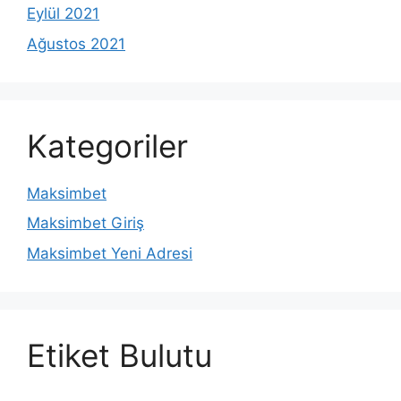
Eylül 2021
Ağustos 2021
Kategoriler
Maksimbet
Maksimbet Giriş
Maksimbet Yeni Adresi
Etiket Bulutu