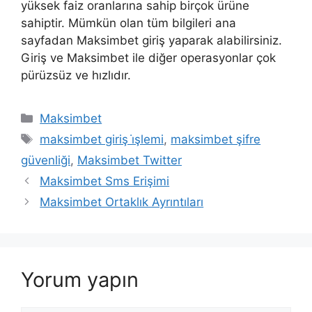
yüksek faiz oranlarına sahip birçok ürüne
sahiptir. Mümkün olan tüm bilgileri ana
sayfadan Maksimbet giriş yaparak alabilirsiniz.
Giriş ve Maksimbet ile diğer operasyonlar çok
pürüzsüz ve hızlıdır.
Kategoriler
Maksimbet
Etiketler
maksimbet giriş i̇şlemi
,
maksimbet şifre
güvenliği
,
Maksimbet Twitter
Yazı
Maksimbet Sms Erişimi
dolaşımı
Maksimbet Ortaklık Ayrıntıları
Yorum yapın