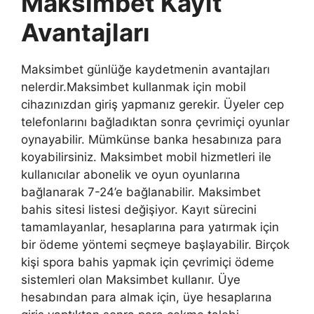
Maksimbet Kayıt
Avantajları
Maksimbet günlüğe kaydetmenin avantajları
nelerdir.Maksimbet kullanmak için mobil
cihazınızdan giriş yapmanız gerekir. Üyeler cep
telefonlarını bağladıktan sonra çevrimiçi oyunlar
oynayabilir. Mümkünse banka hesabınıza para
koyabilirsiniz. Maksimbet mobil hizmetleri ile
kullanıcılar abonelik ve oyun oyunlarına
bağlanarak 7-24’e bağlanabilir. Maksimbet
bahis sitesi listesi değişiyor. Kayıt sürecini
tamamlayanlar, hesaplarına para yatırmak için
bir ödeme yöntemi seçmeye başlayabilir. Birçok
kişi spora bahis yapmak için çevrimiçi ödeme
sistemleri olan Maksimbet kullanır. Üye
hesabından para almak için, üye hesaplarına