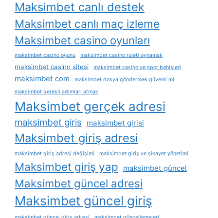
Maksimbet canlı destek
Maksimbet canlı maç izleme
Maksimbet casino oyunları
maksimbet casino oyunu
maksimbet casino ruleti oynamak
maksimbet casino sitesi
maksimbet casino ve spor bahisleri
maksimbet com
maksimbet dosya göndermek güvenli mi
maksimbet gerekli adımları atmak
Maksimbet gerçek adresi
maksimbet giris
maksimbet girisi
Maksimbet giriş adresi
maksimbet giriş adresi değişimi
maksimbet giriş ve şikayet yönetimi
Maksimbet giriş yap
maksimbet güncel
Maksimbet güncel adresi
Maksimbet güncel giriş
maksimbet güncel giriş adresi
maksimbet güncellemeleri