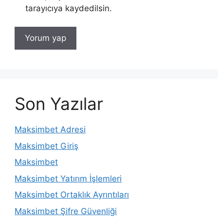
tarayıcıya kaydedilsin.
Son Yazılar
Maksimbet Adresi
Maksimbet Giriş
Maksimbet
Maksimbet Yatırım İşlemleri
Maksimbet Ortaklık Ayrıntıları
Maksimbet Şifre Güvenliği