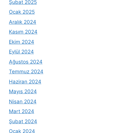
Şubat 2025
Ocak 2025
Aralık 2024
Kasım 2024
Ekim 2024
Eylül 2024
Ağustos 2024
Temmuz 2024
Haziran 2024
Mayıs 2024
Nisan 2024
Mart 2024
Şubat 2024
Ocak 2024