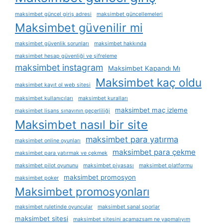
maksimbet güncel giriş adresi
maksimbet güncellemeleri
Maksimbet güvenilir mi
maksimbet güvenlik sorunları
maksimbet hakkında
maksimbet hesap güvenliği ve şifreleme
maksimbet instagram
Maksimbet Kapandı Mı
Maksimbet kaç oldu
maksimbet kayıt ol web sitesi
maksimbet kullanıcıları
maksimbet kuralları
maksimbet maç izleme
maksimbet lisans sınavının geçerliliği
Maksimbet nasıl bir site
maksimbet para yatırma
maksimbet online oyunları
maksimbet para çekme
maksimbet para yatırmak ve çekmek
maksimbet pilot oyununu
maksimbet piyasası
maksimbet platformu
maksimbet promosyon
maksimbet poker
Maksimbet promosyonları
maksimbet ruletinde oyuncular
maksimbet sanal sporlar
maksimbet sitesi
maksimbet sitesini açamazsam ne yapmalıyım