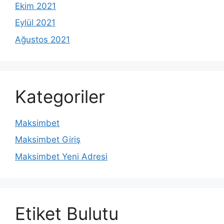
Ekim 2021
Eylül 2021
Ağustos 2021
Kategoriler
Maksimbet
Maksimbet Giriş
Maksimbet Yeni Adresi
Etiket Bulutu