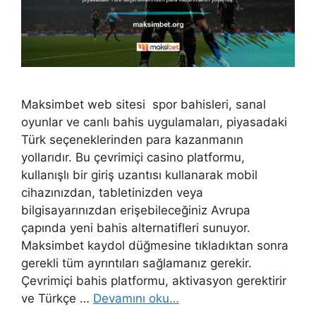
Maksimbet web sitesi spor bahisleri, sanal
oyunlar ve canlı bahis uygulamaları, piyasadaki
Türk seçeneklerinden para kazanmanın
yollarıdır. Bu çevrimiçi casino platformu,
kullanışlı bir giriş uzantısı kullanarak mobil
cihazınızdan, tabletinizden veya
bilgisayarınızdan erişebileceğiniz Avrupa
çapında yeni bahis alternatifleri sunuyor.
Maksimbet kaydol düğmesine tıkladıktan sonra
gerekli tüm ayrıntıları sağlamanız gerekir.
Çevrimiçi bahis platformu, aktivasyon gerektirir
ve Türkçe …
Devamını oku…