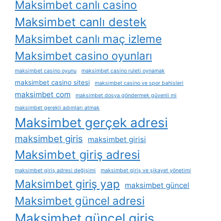
Maksimbet canlı casino
Maksimbet canlı destek
Maksimbet canlı maç izleme
Maksimbet casino oyunları
maksimbet casino oyunu
maksimbet casino ruleti oynamak
maksimbet casino sitesi
maksimbet casino ve spor bahisleri
maksimbet com
maksimbet dosya göndermek güvenli mi
maksimbet gerekli adımları atmak
Maksimbet gerçek adresi
maksimbet giris
maksimbet girisi
Maksimbet giriş adresi
maksimbet giriş adresi değişimi
maksimbet giriş ve şikayet yönetimi
Maksimbet giriş yap
maksimbet güncel
Maksimbet güncel adresi
Maksimbet güncel giriş