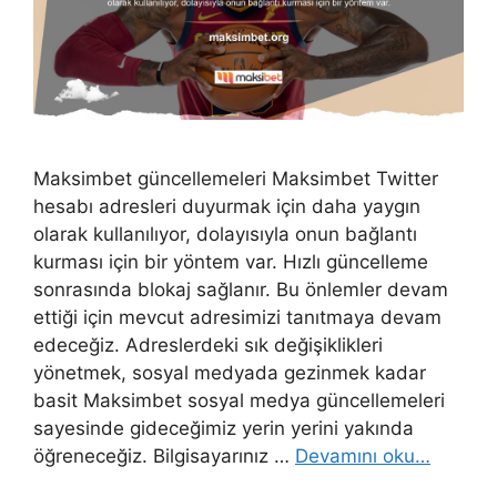
Maksimbet güncellemeleri Maksimbet Twitter
hesabı adresleri duyurmak için daha yaygın
olarak kullanılıyor, dolayısıyla onun bağlantı
kurması için bir yöntem var. Hızlı güncelleme
sonrasında blokaj sağlanır. Bu önlemler devam
ettiği için mevcut adresimizi tanıtmaya devam
edeceğiz. Adreslerdeki sık değişiklikleri
yönetmek, sosyal medyada gezinmek kadar
basit Maksimbet sosyal medya güncellemeleri
sayesinde gideceğimiz yerin yerini yakında
öğreneceğiz. Bilgisayarınız …
Devamını oku…