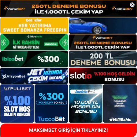
×
MAKSIMBET GİRİŞ İÇİN TIKLAYINIZ!