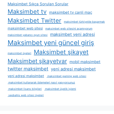
Maksimbet Sıkça Sorulan Sorular
Maksimbet tv
maksimbet tv canli maç
Maksimbet Twitter
maksimbet türkiye’de başarmak
maksimbet web sitesi
maksimbet web sitesini açamıyorum
maksimbet yeni adresi
maksimbet yabancı oyun sitesi
Maksimbet yeni güncel giriş
Maksimbet şikayet
maksimbet üyeleri
Maksimbet şikayetvar
mobil maksimbet
twitter maksimbet
yeni adresi maksimbet
yeni adresi maksimbet
maksimbet gaming web sitesi
maksimbet kullanarak ödemeleri nasıl yapıyorsunuz
maksimbet lisans bilgileri
maksimbet üyelik i̇şlemi
seobahis web sitesi üyeleri