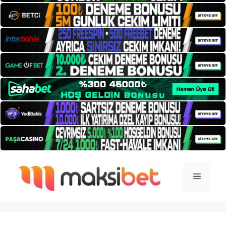
İçeriğe
atla
Menü