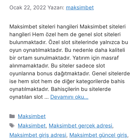
Ocak 22, 2022
Yazarı:
maksimbet
Maksimbet siteleri hangileri Maksimbet siteleri
hangileri Hem özel hem de genel slot siteleri
bulunmaktadır. Özel slot sitelerinde yalnızca bu
oyun oynatılmaktadır. Bu nedenle daha kaliteli
bir ortam sunulmaktadır. Yatırım için masraf
alınmamaktadır. Bu siteler sadece slot
oyunlarına bonus dağıtmaktadır. Genel sitelerde
ise hem slot hem de diğer kategorilerde bahis
oynatılmaktadır. Bahisçilerin bu sitelerde
oynatılan slot …
Devamını oku…
Kategoriler
Maksimbet
Etiketler
Maksimbet
,
Maksimbet gerçek adresi
,
Maksimbet giriş adresi
,
Maksimbet güncel giriş
,