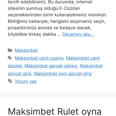
tercih edebilirsiniz. Bu durumda, internet
sitesinin sunmuş olduğu E-Cüzdan
seçeneklerinden birini kullanabilmeniz mümkün.
Bildiğimiz kadarıyla, hangisini seçerseniz seçin,
prosedürünüz anında ve bedava olacak,
böylelikle birkaç dakika …
Devamını oku…
Kategoriler
Maksimbet
Etiketler
Maksimbet canlı casino
,
Maksimbet canlı
destek
,
Maksimbet gerçek adresi
,
Maksimbet
güncel giriş
,
Maksimbet yeni güncel giriş
Yorum yap
Maksimbet Rulet oyna