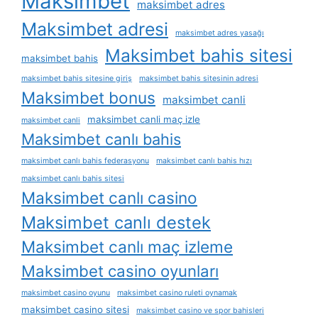
Maksimbet
maksimbet adres
Maksimbet adresi
maksimbet adres yasağı
Maksimbet bahis sitesi
maksimbet bahis
maksimbet bahis sitesine giriş
maksimbet bahis sitesinin adresi
Maksimbet bonus
maksimbet canli
maksimbet canli maç izle
maksimbet canli
Maksimbet canlı bahis
maksimbet canlı bahis federasyonu
maksimbet canlı bahis hızı
maksimbet canlı bahis sitesi
Maksimbet canlı casino
Maksimbet canlı destek
Maksimbet canlı maç izleme
Maksimbet casino oyunları
maksimbet casino oyunu
maksimbet casino ruleti oynamak
maksimbet casino sitesi
maksimbet casino ve spor bahisleri