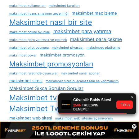
maksimbet kullanıcıları
maksimbet kuralları
maksimbet maç izleme
maksimbet lisans sınavının geçerliliği
Maksimbet nasıl bir site
maksimbet para yatırma
maksimbet online oyunları
maksimbet para çekme
maksimbet para yatırmak ve çekmek
maksimbet pilot oyununu
maksimbet piyasası
maksimbet platformu
maksimbet promosyon
maksimbet poker
Maksimbet promosyonları
maksimbet ruletinde oyuncular
maksimbet sanal sporlar
maksimbet sitesi
maksimbet sitesini açamazsam ne yapmalıyım
Maksimbet Sıkça Sorulan Sorular
Maksimbet tv
maksimbet tv canli maç
Maksimbet Twitter
maksimbet türkiye’de başarmak
maksimbet web sitesi
maksimbet web sitesini açamıyorum
maksimbet yeni adresi
×
maksimbet yabancı oyun sitesi
Maksimbet yeni güncel giriş