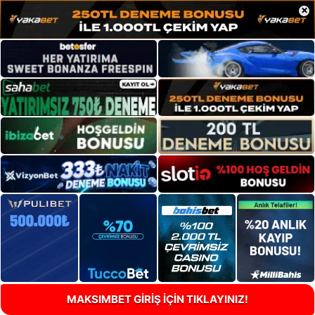
×
MAKSIMBET GİRİŞ İÇİN TIKLAYINIZ!