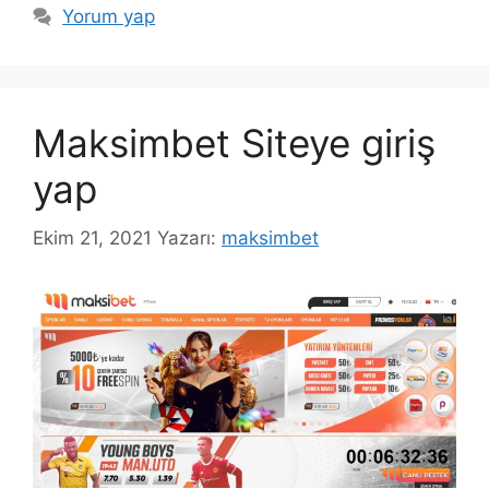
Yorum yap
Maksimbet Siteye giriş
yap
Ekim 21, 2021
Yazarı:
maksimbet