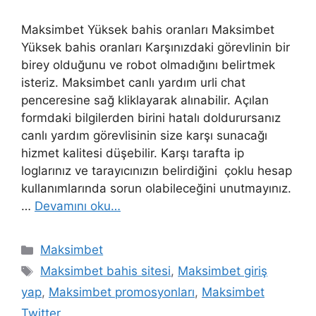
Maksimbet Yüksek bahis oranları Maksimbet
Yüksek bahis oranları Karşınızdaki görevlinin bir
birey olduğunu ve robot olmadığını belirtmek
isteriz. Maksimbet canlı yardım urli chat
penceresine sağ kliklayarak alınabilir. Açılan
formdaki bilgilerden birini hatalı doldurursanız
canlı yardım görevlisinin size karşı sunacağı
hizmet kalitesi düşebilir. Karşı tarafta ip
loglarınız ve tarayıcınızın belirdiğini çoklu hesap
kullanımlarında sorun olabileceğini unutmayınız.
…
Devamını oku…
Kategoriler
Maksimbet
Etiketler
Maksimbet bahis sitesi
,
Maksimbet giriş
yap
,
Maksimbet promosyonları
,
Maksimbet
Twitter