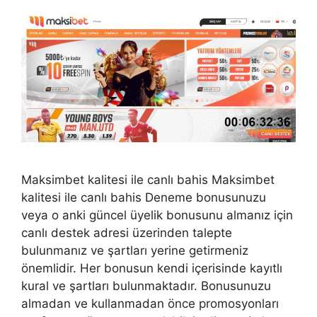
Maksimbet kalitesi ile canlı bahis Maksimbet
kalitesi ile canlı bahis Deneme bonusunuzu
veya o anki güncel üyelik bonusunu almanız için
canlı destek adresi üzerinden talepte
bulunmanız ve şartları yerine getirmeniz
önemlidir. Her bonusun kendi içerisinde kayıtlı
kural ve şartları bulunmaktadır. Bonusunuzu
almadan ve kullanmadan önce promosyonları