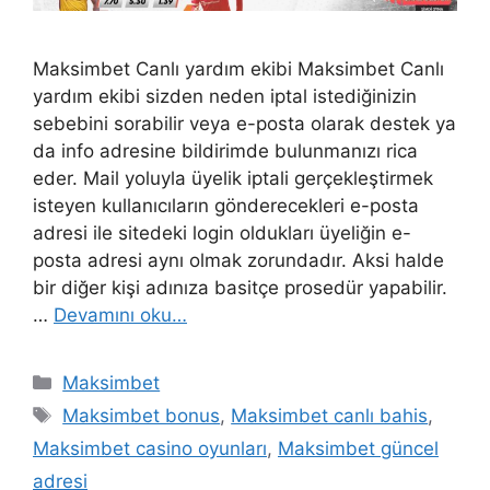
Maksimbet Canlı yardım ekibi Maksimbet Canlı
yardım ekibi sizden neden iptal istediğinizin
sebebini sorabilir veya e-posta olarak destek ya
da info adresine bildirimde bulunmanızı rica
eder. Mail yoluyla üyelik iptali gerçekleştirmek
isteyen kullanıcıların gönderecekleri e-posta
adresi ile sitedeki login oldukları üyeliğin e-
posta adresi aynı olmak zorundadır. Aksi halde
bir diğer kişi adınıza basitçe prosedür yapabilir.
…
Devamını oku…
Kategoriler
Maksimbet
Etiketler
Maksimbet bonus
,
Maksimbet canlı bahis
,
Maksimbet casino oyunları
,
Maksimbet güncel
adresi