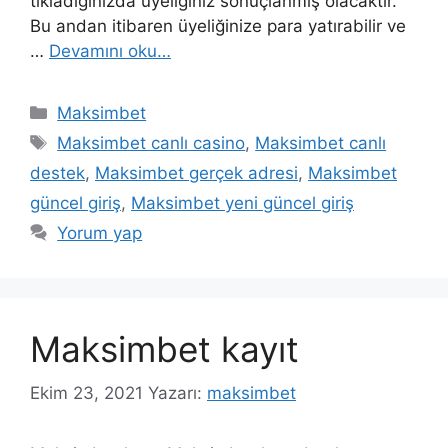
tıkladığınızda üyeliğiniz sonuçlanmış olacaktır.
Bu andan itibaren üyeliğinize para yatırabilir ve
…
Devamını oku…
Kategoriler
Maksimbet
Etiketler
Maksimbet canlı casino
,
Maksimbet canlı
destek
,
Maksimbet gerçek adresi
,
Maksimbet
güncel giriş
,
Maksimbet yeni güncel giriş
Yorum yap
Maksimbet kayıt
Ekim 23, 2021
Yazarı:
maksimbet