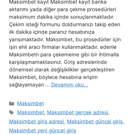
Maksimbet kayıt Maksimbet kayıt banka
aktarımı yada diğer para çekme prosedürleri
maksimum dakika içinde sonuçlanmaktadır.
Çekim isteği formunu doldurmanızı takip eden
ilk dakika içinde paranız hesabınıza
yansımaktadır. Maksimbet, bu prosedürler için
işin ehli aracı firmalar kullanmaktadır. edenle
Maksimbetn para çekememe gibi bir ihtimalla
karşılaşmamaktasınız. Giriş adreslerinde
dönemsel olarak değişiklikler gerçekleştiren
Maksimbet, böylece hesabına erişim
sağlayamayan …
Devamını oku…
Kategoriler
Maksimbet
Etiketler
Maksimbet
,
Maksimbet gerçek adresi
,
Maksimbet giriş adresi
,
Maksimbet güncel giriş
,
Maksimbet yeni güncel giriş