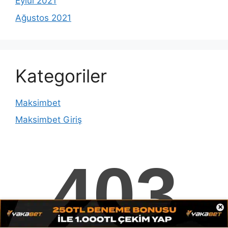
Eylül 2021
Ağustos 2021
Kategoriler
Maksimbet
Maksimbet Giriş
Maksimbet Yeni Adresi
Etiket Bulutu
×