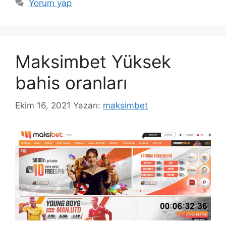
Yorum yap
Maksimbet Yüksek
bahis oranları
Ekim 16, 2021
Yazarı:
maksimbet