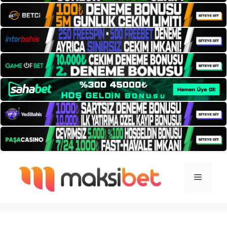
İçeriğe
atla
Menü