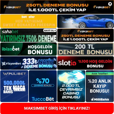
×
MAKSIMBET GİRİŞ İÇİN TIKLAYINIZ!