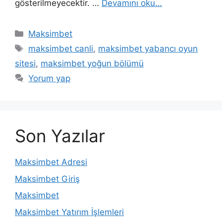
gösterilmeyecektir. …
Devamını oku…
Kategoriler
Maksimbet
Etiketler
maksimbet canli
,
maksimbet yabancı oyun
sitesi
,
maksimbet yoğun bölümü
Yorum yap
Son Yazılar
Maksimbet Adresi
Maksimbet Giriş
Maksimbet
Maksimbet Yatırım İşlemleri