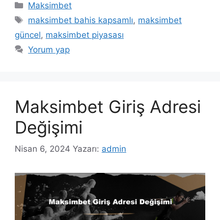
Kategoriler
Maksimbet
Etiketler
maksimbet bahis kapsamlı
,
maksimbet
güncel
,
maksimbet piyasası
Yorum yap
Maksimbet Giriş Adresi
Değişimi
Nisan 6, 2024
Yazarı:
admin