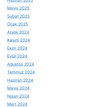
Haziran 2025
Mayıs 2025
Şubat 2025
Ocak 2025
Aralık 2024
Kasım 2024
Ekim 2024
Eylül 2024
Ağustos 2024
Temmuz 2024
Haziran 2024
Mayıs 2024
Nisan 2024
Mart 2024