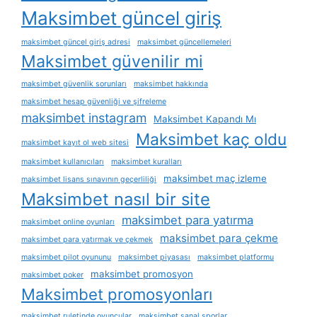
Maksimbet güncel giriş
maksimbet güncel giriş adresi
maksimbet güncellemeleri
Maksimbet güvenilir mi
maksimbet güvenlik sorunları
maksimbet hakkında
maksimbet hesap güvenliği ve şifreleme
maksimbet instagram
Maksimbet Kapandı Mı
Maksimbet kaç oldu
maksimbet kayıt ol web sitesi
maksimbet kullanıcıları
maksimbet kuralları
maksimbet maç izleme
maksimbet lisans sınavının geçerliliği
Maksimbet nasıl bir site
maksimbet para yatırma
maksimbet online oyunları
maksimbet para çekme
maksimbet para yatırmak ve çekmek
maksimbet pilot oyununu
maksimbet piyasası
maksimbet platformu
maksimbet promosyon
maksimbet poker
Maksimbet promosyonları
maksimbet ruletinde oyuncular
maksimbet sanal sporlar