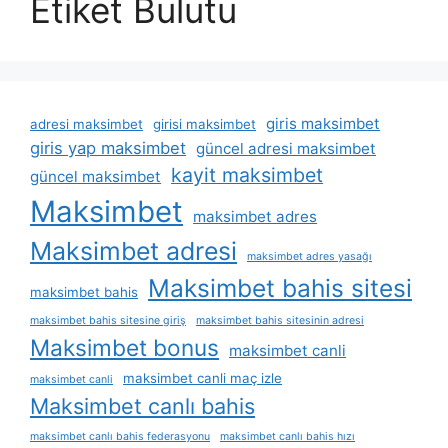
Etiket Bulutu
giris maksimbet
adresi maksimbet
girisi maksimbet
giris yap maksimbet
güncel adresi maksimbet
kayit maksimbet
güncel maksimbet
Maksimbet
maksimbet adres
Maksimbet adresi
maksimbet adres yasağı
Maksimbet bahis sitesi
maksimbet bahis
maksimbet bahis sitesine giriş
maksimbet bahis sitesinin adresi
Maksimbet bonus
maksimbet canli
maksimbet canli maç izle
maksimbet canli
Maksimbet canlı bahis
maksimbet canlı bahis federasyonu
maksimbet canlı bahis hızı