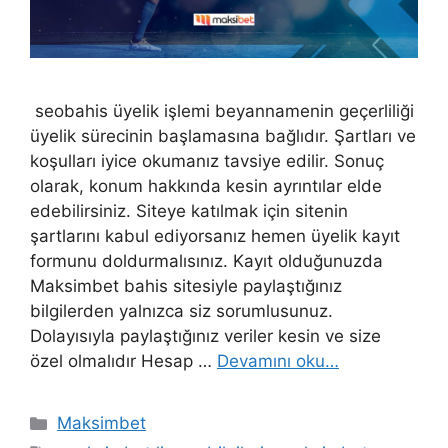
seobahis üyelik işlemi beyannamenin geçerliliği
üyelik sürecinin başlamasına bağlıdır. Şartları ve
koşulları iyice okumanız tavsiye edilir. Sonuç
olarak, konum hakkında kesin ayrıntılar elde
edebilirsiniz. Siteye katılmak için sitenin
şartlarını kabul ediyorsanız hemen üyelik kayıt
formunu doldurmalısınız. Kayıt olduğunuzda
Maksimbet bahis sitesiyle paylaştığınız
bilgilerden yalnızca siz sorumlusunuz.
Dolayısıyla paylaştığınız veriler kesin ve size
özel olmalıdır Hesap …
Devamını oku…
Kategoriler
Maksimbet