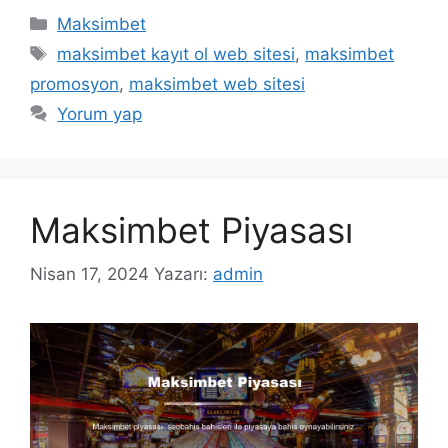
Kategoriler
Maksimbet
Etiketler
maksimbet kayıt ol web sitesi
,
maksimbet
promosyon
,
maksimbet web sitesi
Yorum yap
Maksimbet Piyasası
Nisan 17, 2024
Yazarı:
admin