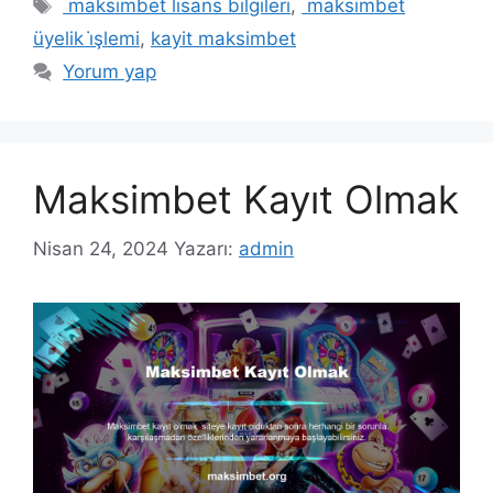
Etiketler
maksimbet lisans bilgileri
,
maksimbet
üyelik i̇şlemi
,
kayit maksimbet
Yorum yap
Maksimbet Kayıt Olmak
Nisan 24, 2024
Yazarı:
admin