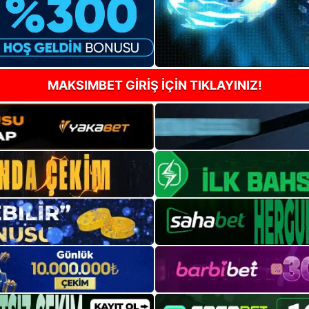
MAKSIMBET GİRİŞ İÇİN TIKLAYINIZ!