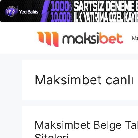
İçeriğe
atla
Ma
Maksimbet canlı 
Maksimbet Belge Ta
Siteleri