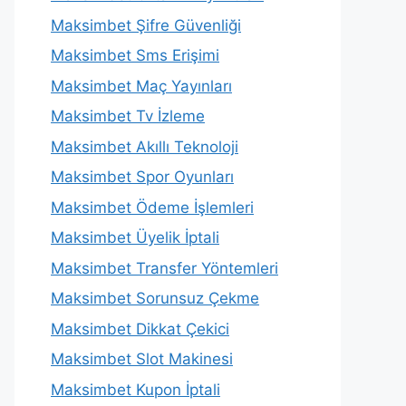
Maksimbet Şifre Güvenliği
Maksimbet Sms Erişimi
Maksimbet Maç Yayınları
Maksimbet Tv İzleme
Maksimbet Akıllı Teknoloji
Maksimbet Spor Oyunları
Maksimbet Ödeme İşlemleri
Maksimbet Üyelik İptali
Maksimbet Transfer Yöntemleri
Maksimbet Sorunsuz Çekme
Maksimbet Dikkat Çekici
Maksimbet Slot Makinesi
Maksimbet Kupon İptali