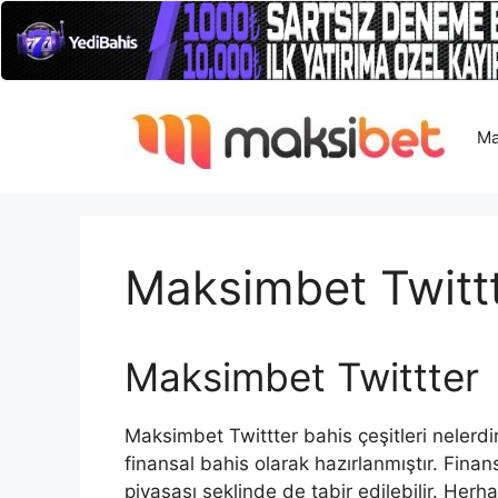
İçeriğe
atla
Ma
Maksimbet Twitt
Maksimbet Twittter
Maksimbet Twittter bahis çeşitleri nelerdi
finansal bahis olarak hazırlanmıştır. Finan
piyasası şeklinde de tabir edilebilir. Herh