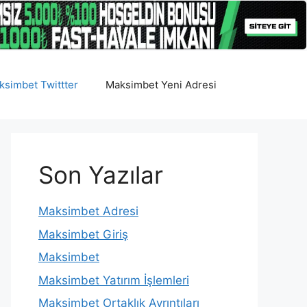
ksimbet Twittter
Maksimbet Yeni Adresi
Son Yazılar
Maksimbet Adresi
Maksimbet Giriş
Maksimbet
Maksimbet Yatırım İşlemleri
Maksimbet Ortaklık Ayrıntıları