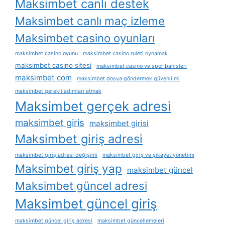
Maksimbet canlı destek
Maksimbet canlı maç izleme
Maksimbet casino oyunları
maksimbet casino oyunu
maksimbet casino ruleti oynamak
maksimbet casino sitesi
maksimbet casino ve spor bahisleri
maksimbet com
maksimbet dosya göndermek güvenli mi
maksimbet gerekli adımları atmak
Maksimbet gerçek adresi
maksimbet giris
maksimbet girisi
Maksimbet giriş adresi
maksimbet giriş adresi değişimi
maksimbet giriş ve şikayet yönetimi
Maksimbet giriş yap
maksimbet güncel
Maksimbet güncel adresi
Maksimbet güncel giriş
maksimbet güncel giriş adresi
maksimbet güncellemeleri