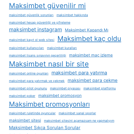
Maksimbet güvenilir mi
maksimbet güvenlik sorunları
maksimbet hakkında
maksimbet hesap güvenliği ve şifreleme
maksimbet instagram
Maksimbet Kapandı Mı
Maksimbet kaç oldu
maksimbet kayıt ol web sitesi
maksimbet kullanıcıları
maksimbet kuralları
maksimbet maç izleme
maksimbet lisans sınavının geçerliliği
Maksimbet nasıl bir site
maksimbet para yatırma
maksimbet online oyunları
maksimbet para çekme
maksimbet para yatırmak ve çekmek
maksimbet pilot oyununu
maksimbet piyasası
maksimbet platformu
maksimbet promosyon
maksimbet poker
Maksimbet promosyonları
maksimbet ruletinde oyuncular
maksimbet sanal sporlar
maksimbet sitesi
maksimbet sitesini açamazsam ne yapmalıyım
Maksimbet Sıkça Sorulan Sorular