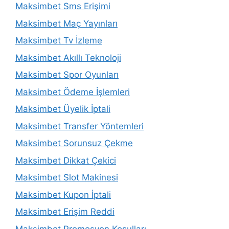
Maksimbet Sms Erişimi
Maksimbet Maç Yayınları
Maksimbet Tv İzleme
Maksimbet Akıllı Teknoloji
Maksimbet Spor Oyunları
Maksimbet Ödeme İşlemleri
Maksimbet Üyelik İptali
Maksimbet Transfer Yöntemleri
Maksimbet Sorunsuz Çekme
Maksimbet Dikkat Çekici
Maksimbet Slot Makinesi
Maksimbet Kupon İptali
Maksimbet Erişim Reddi
Maksimbet Promosyon Koşulları