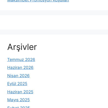
Arşivler
Temmuz 2026
Haziran 2026
Nisan 2026
Eylül 2025
Haziran 2025
Mayıs 2025
Şubat 2025