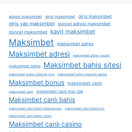
giris maksimbet
adresi maksimbet
girisi maksimbet
giris yap maksimbet
güncel adresi maksimbet
kayit maksimbet
güncel maksimbet
Maksimbet
maksimbet adres
Maksimbet adresi
maksimbet adres yasağı
Maksimbet bahis sitesi
maksimbet bahis
maksimbet bahis sitesine giriş
maksimbet bahis sitesinin adresi
Maksimbet bonus
maksimbet canli
maksimbet canli maç izle
maksimbet canli
Maksimbet canlı bahis
maksimbet canlı bahis federasyonu
maksimbet canlı bahis hızı
maksimbet canlı bahis sitesi
Maksimbet canlı casino