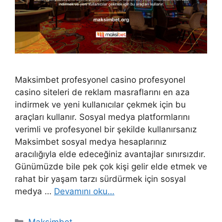
Maksimbet profesyonel casino profesyonel
casino siteleri de reklam masraflarını en aza
indirmek ve yeni kullanıcılar çekmek için bu
araçları kullanır. Sosyal medya platformlarını
verimli ve profesyonel bir şekilde kullanırsanız
Maksimbet sosyal medya hesaplarınız
aracılığıyla elde edeceğiniz avantajlar sınırsızdır.
Günümüzde bile pek çok kişi gelir elde etmek ve
rahat bir yaşam tarzı sürdürmek için sosyal
medya …
Devamını oku…
Kategoriler