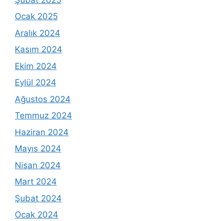
Ocak 2025
Aralık 2024
Kasım 2024
Ekim 2024
Eylül 2024
Ağustos 2024
Temmuz 2024
Haziran 2024
Mayıs 2024
Nisan 2024
Mart 2024
Şubat 2024
Ocak 2024