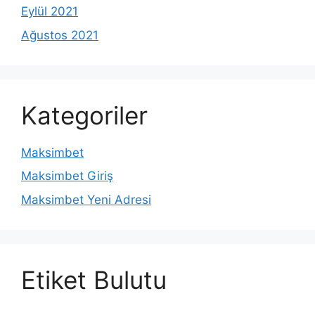
Eylül 2021
Ağustos 2021
Kategoriler
Maksimbet
Maksimbet Giriş
Maksimbet Yeni Adresi
Etiket Bulutu