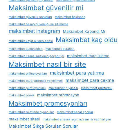
Maksimbet güvenilir mi
maksimbet güvenlik sorunları
maksimbet hakkında
maksimbet hesap güvenliği ve şifreleme
maksimbet instagram
Maksimbet Kapandı Mı
Maksimbet kaç oldu
maksimbet kayıt ol web sitesi
maksimbet kullanıcıları
maksimbet kuralları
maksimbet maç izleme
maksimbet lisans sınavının geçerliliği
Maksimbet nasıl bir site
maksimbet para yatırma
maksimbet online oyunları
maksimbet para çekme
maksimbet para yatırmak ve çekmek
maksimbet pilot oyununu
maksimbet piyasası
maksimbet platformu
maksimbet promosyon
maksimbet poker
Maksimbet promosyonları
maksimbet ruletinde oyuncular
maksimbet sanal sporlar
maksimbet sitesi
maksimbet sitesini açamazsam ne yapmalıyım
Maksimbet Sıkça Sorulan Sorular