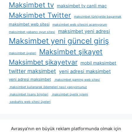
Maksimbet tv
maksimbet tv canli maç
Maksimbet Twitter
maksimbet türkiye’de başarmak
maksimbet web sitesi
maksimbet web sitesini açamıyorum
maksimbet yeni adresi
maksimbet yabancı oyun sitesi
Maksimbet yeni güncel giriş
Maksimbet şikayet
maksimbet üyeleri
Maksimbet şikayetvar
mobil maksimbet
twitter maksimbet
yeni adresi maksimbet
yeni adresi maksimbet
maksimbet gaming web sitesi
maksimbet kullanarak ödemeleri nasıl yapıyorsunuz
maksimbet lisans bilgileri
maksimbet üyelik i̇şlemi
seobahis web sitesi üyeleri
Avrasya'nın en büyük reklam platformunda olmak için