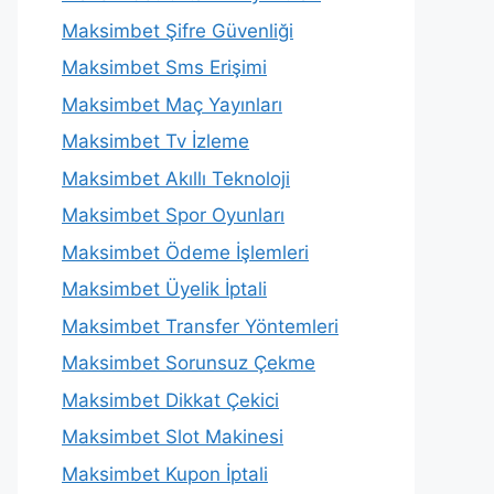
Maksimbet Şifre Güvenliği
Maksimbet Sms Erişimi
Maksimbet Maç Yayınları
Maksimbet Tv İzleme
Maksimbet Akıllı Teknoloji
Maksimbet Spor Oyunları
Maksimbet Ödeme İşlemleri
Maksimbet Üyelik İptali
Maksimbet Transfer Yöntemleri
Maksimbet Sorunsuz Çekme
Maksimbet Dikkat Çekici
Maksimbet Slot Makinesi
Maksimbet Kupon İptali