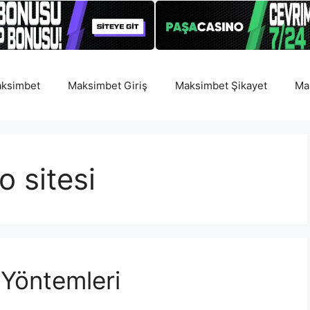
ksimbet
Maksimbet Giriş
Maksimbet Şikayet
Ma
 sitesi
Yöntemleri