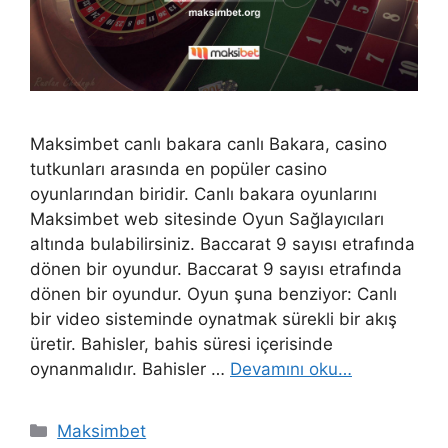
Maksimbet canlı bakara canlı Bakara, casino
tutkunları arasında en popüler casino
oyunlarından biridir. Canlı bakara oyunlarını
Maksimbet web sitesinde Oyun Sağlayıcıları
altında bulabilirsiniz. Baccarat 9 sayısı etrafında
dönen bir oyundur. Baccarat 9 sayısı etrafında
dönen bir oyundur. Oyun şuna benziyor: Canlı
bir video sisteminde oynatmak sürekli bir akış
üretir. Bahisler, bahis süresi içerisinde
oynanmalıdır. Bahisler …
Devamını oku…
Kategoriler
Maksimbet