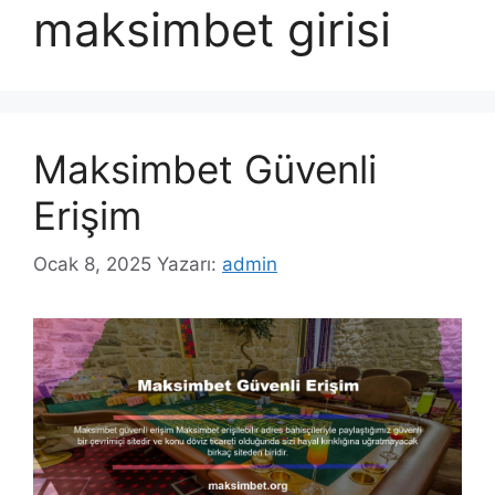
maksimbet girisi
Maksimbet Güvenli
Erişim
Ocak 8, 2025
Yazarı:
admin