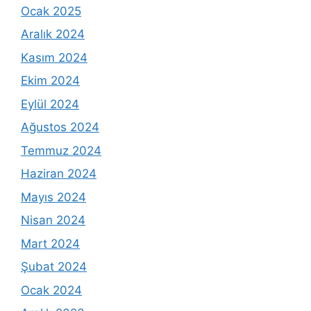
Ocak 2025
Aralık 2024
Kasım 2024
Ekim 2024
Eylül 2024
Ağustos 2024
Temmuz 2024
Haziran 2024
Mayıs 2024
Nisan 2024
Mart 2024
Şubat 2024
Ocak 2024