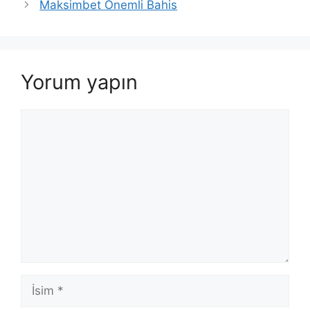
Maksimbet Önemli Bahis
Yorum yapın
Yorum
İsim