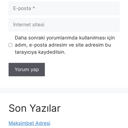
E-
posta
İnternet
sitesi
Daha sonraki yorumlarımda kullanılması için
adım, e-posta adresim ve site adresim bu
tarayıcıya kaydedilsin.
Son Yazılar
Maksimbet Adresi