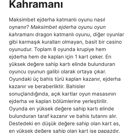
Kahramanı
Maksimbet ejderha katmanlı oyunu nasıl
oynanır?
Maksimbet ejderha oyunu oyun
kahramanı
dragon katmanlı oyunu, diğer oyunlar
gibi karmaşık kuralları olmayan, basit bir casino
oyunudur. Toplam 8 oyunda krupiye hem
ejderha hem de kaplan için 1 kart çeker. En
yüksek değere sahip kartı elinde bulunduran
oyuncu oyunun galibi olarak ortaya çıkar.
Oyundaki üç bahis türü kaplan kazanır, ejderha
kazanır ve beraberliktir. Bahisler
sonuçlandığında, açık kartlar oyun masasının
ejderha ve kaplan bölümlerine yerleştirilir.
Oyunda en yüksek değere sahip kartı elinde
bulunduran taraf kazanır ve bahis tutarını alır.
Destedeki en düşük değere sahip olan kart as,
en yüksek değere sahip olan kart ise papazdır.