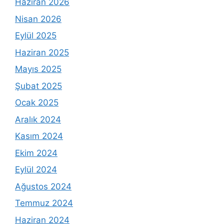
Haziran 2026
Nisan 2026
Eylül 2025
Haziran 2025
Mayıs 2025
Şubat 2025
Ocak 2025
Aralık 2024
Kasım 2024
Ekim 2024
Eylül 2024
Ağustos 2024
Temmuz 2024
Haziran 2024