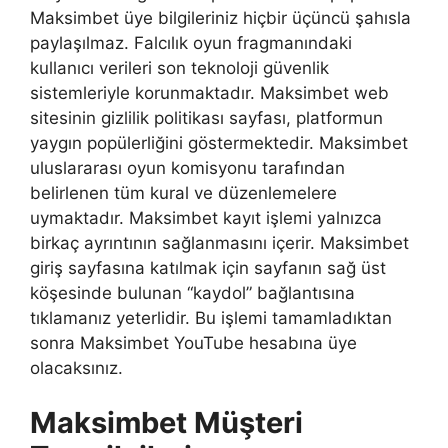
Maksimbet üye bilgileriniz hiçbir üçüncü şahısla
paylaşılmaz. Falcılık oyun fragmanındaki
kullanıcı verileri son teknoloji güvenlik
sistemleriyle korunmaktadır. Maksimbet web
sitesinin gizlilik politikası sayfası, platformun
yaygın popülerliğini göstermektedir. Maksimbet
uluslararası oyun komisyonu tarafından
belirlenen tüm kural ve düzenlemelere
uymaktadır. Maksimbet kayıt işlemi yalnızca
birkaç ayrıntının sağlanmasını içerir. Maksimbet
giriş sayfasına katılmak için sayfanın sağ üst
köşesinde bulunan “kaydol” bağlantısına
tıklamanız yeterlidir. Bu işlemi tamamladıktan
sonra Maksimbet YouTube hesabına üye
olacaksınız.
Maksimbet Müşteri