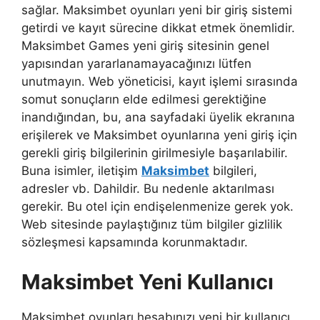
sağlar. Maksimbet oyunları yeni bir giriş sistemi
getirdi ve kayıt sürecine dikkat etmek önemlidir.
Maksimbet Games yeni giriş sitesinin genel
yapısından yararlanamayacağınızı lütfen
unutmayın. Web yöneticisi, kayıt işlemi sırasında
somut sonuçların elde edilmesi gerektiğine
inandığından, bu, ana sayfadaki üyelik ekranına
erişilerek ve Maksimbet oyunlarına yeni giriş için
gerekli giriş bilgilerinin girilmesiyle başarılabilir.
Buna isimler, iletişim
Maksimbet
bilgileri,
adresler vb. Dahildir. Bu nedenle aktarılması
gerekir. Bu otel için endişelenmenize gerek yok.
Web sitesinde paylaştığınız tüm bilgiler gizlilik
sözleşmesi kapsamında korunmaktadır.
Maksimbet Yeni Kullanıcı
Maksimbet oyunları hesabınızı yeni bir kullanıcı