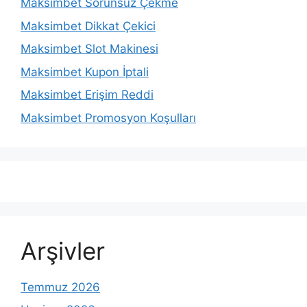
Maksimbet Sorunsuz Çekme
Maksimbet Dikkat Çekici
Maksimbet Slot Makinesi
Maksimbet Kupon İptali
Maksimbet Erişim Reddi
Maksimbet Promosyon Koşulları
Arşivler
Temmuz 2026