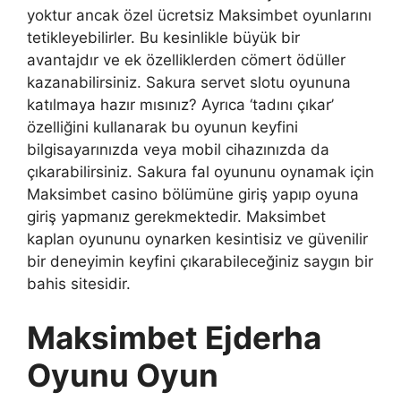
yoktur ancak özel ücretsiz Maksimbet oyunlarını
tetikleyebilirler. Bu kesinlikle büyük bir
avantajdır ve ek özelliklerden cömert ödüller
kazanabilirsiniz. Sakura servet slotu oyununa
katılmaya hazır mısınız? Ayrıca ‘tadını çıkar’
özelliğini kullanarak bu oyunun keyfini
bilgisayarınızda veya mobil cihazınızda da
çıkarabilirsiniz. Sakura fal oyununu oynamak için
Maksimbet casino bölümüne giriş yapıp oyuna
giriş yapmanız gerekmektedir. Maksimbet
kaplan oyununu oynarken kesintisiz ve güvenilir
bir deneyimin keyfini çıkarabileceğiniz saygın bir
bahis sitesidir.
Maksimbet Ejderha
Oyunu Oyun