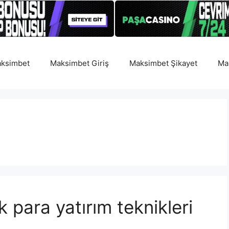
ksimbet
Maksimbet Giriş
Maksimbet Şikayet
Ma
 para yatırım teknikleri