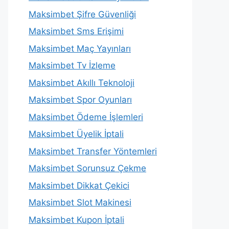
Maksimbet Şifre Güvenliği
Maksimbet Sms Erişimi
Maksimbet Maç Yayınları
Maksimbet Tv İzleme
Maksimbet Akıllı Teknoloji
Maksimbet Spor Oyunları
Maksimbet Ödeme İşlemleri
Maksimbet Üyelik İptali
Maksimbet Transfer Yöntemleri
Maksimbet Sorunsuz Çekme
Maksimbet Dikkat Çekici
Maksimbet Slot Makinesi
Maksimbet Kupon İptali