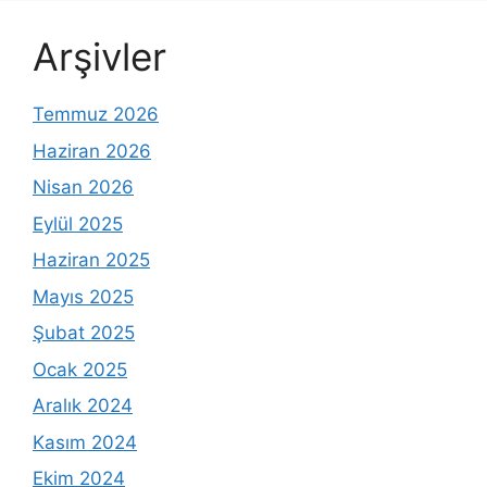
Arşivler
Temmuz 2026
Haziran 2026
Nisan 2026
Eylül 2025
Haziran 2025
Mayıs 2025
Şubat 2025
Ocak 2025
Aralık 2024
Kasım 2024
Ekim 2024