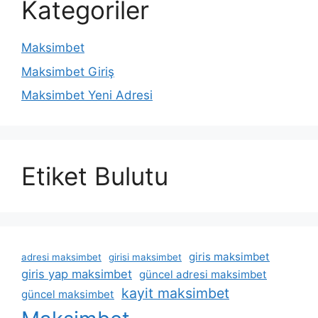
Kategoriler
Maksimbet
Maksimbet Giriş
Maksimbet Yeni Adresi
Etiket Bulutu
giris maksimbet
adresi maksimbet
girisi maksimbet
giris yap maksimbet
güncel adresi maksimbet
kayit maksimbet
güncel maksimbet