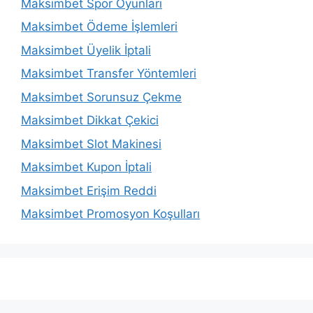
Maksimbet Spor Oyunları
Maksimbet Ödeme İşlemleri
Maksimbet Üyelik İptali
Maksimbet Transfer Yöntemleri
Maksimbet Sorunsuz Çekme
Maksimbet Dikkat Çekici
Maksimbet Slot Makinesi
Maksimbet Kupon İptali
Maksimbet Erişim Reddi
Maksimbet Promosyon Koşulları