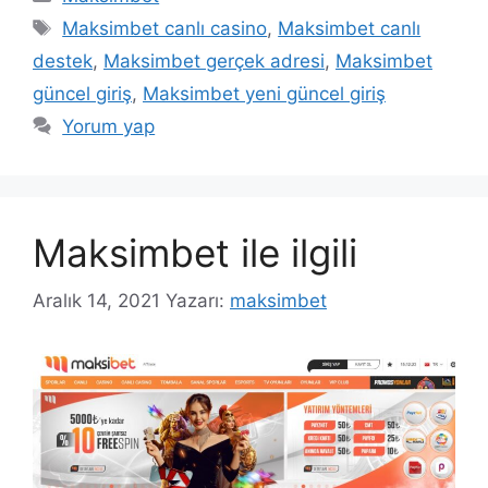
Etiketler
Maksimbet canlı casino
,
Maksimbet canlı
destek
,
Maksimbet gerçek adresi
,
Maksimbet
güncel giriş
,
Maksimbet yeni güncel giriş
Yorum yap
Maksimbet ile ilgili
Aralık 14, 2021
Yazarı:
maksimbet