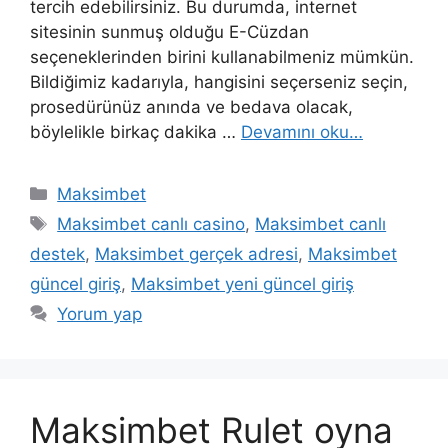
tercih edebilirsiniz. Bu durumda, internet
sitesinin sunmuş olduğu E-Cüzdan
seçeneklerinden birini kullanabilmeniz mümkün.
Bildiğimiz kadarıyla, hangisini seçerseniz seçin,
prosedürünüz anında ve bedava olacak,
böylelikle birkaç dakika …
Devamını oku…
Kategoriler
Maksimbet
Etiketler
Maksimbet canlı casino
,
Maksimbet canlı
destek
,
Maksimbet gerçek adresi
,
Maksimbet
güncel giriş
,
Maksimbet yeni güncel giriş
Yorum yap
Maksimbet Rulet oyna