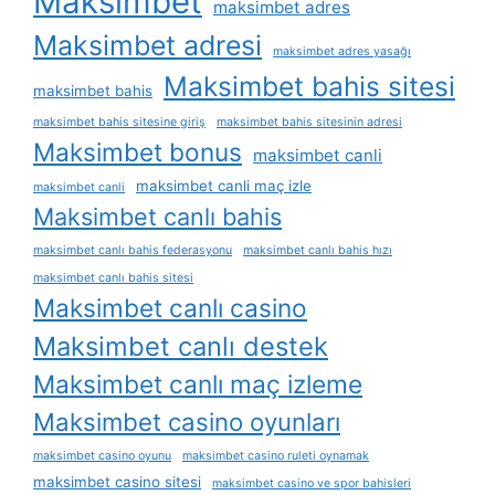
Maksimbet
maksimbet adres
Maksimbet adresi
maksimbet adres yasağı
Maksimbet bahis sitesi
maksimbet bahis
maksimbet bahis sitesine giriş
maksimbet bahis sitesinin adresi
Maksimbet bonus
maksimbet canli
maksimbet canli maç izle
maksimbet canli
Maksimbet canlı bahis
maksimbet canlı bahis federasyonu
maksimbet canlı bahis hızı
maksimbet canlı bahis sitesi
Maksimbet canlı casino
Maksimbet canlı destek
Maksimbet canlı maç izleme
Maksimbet casino oyunları
maksimbet casino oyunu
maksimbet casino ruleti oynamak
maksimbet casino sitesi
maksimbet casino ve spor bahisleri