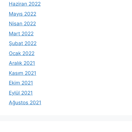
Haziran 2022
Mayıs 2022
Nisan 2022
Mart 2022
Şubat 2022
Ocak 2022
Aralık 2021
Kasım 2021
Ekim 2021
Eylül 2021
Ağustos 2021