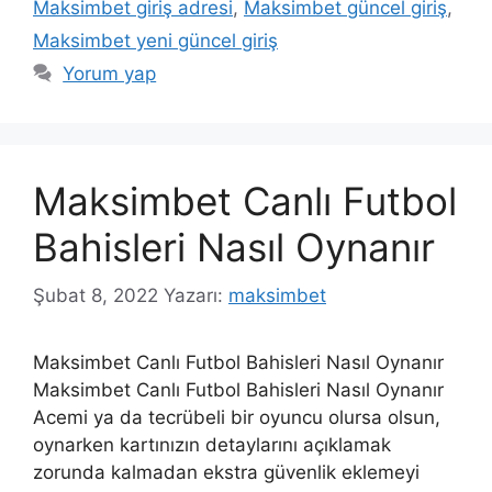
Maksimbet giriş adresi
,
Maksimbet güncel giriş
,
Maksimbet yeni güncel giriş
Yorum yap
Maksimbet Canlı Futbol
Bahisleri Nasıl Oynanır
Şubat 8, 2022
Yazarı:
maksimbet
Maksimbet Canlı Futbol Bahisleri Nasıl Oynanır
Maksimbet Canlı Futbol Bahisleri Nasıl Oynanır
Acemi ya da tecrübeli bir oyuncu olursa olsun,
oynarken kartınızın detaylarını açıklamak
zorunda kalmadan ekstra güvenlik eklemeyi