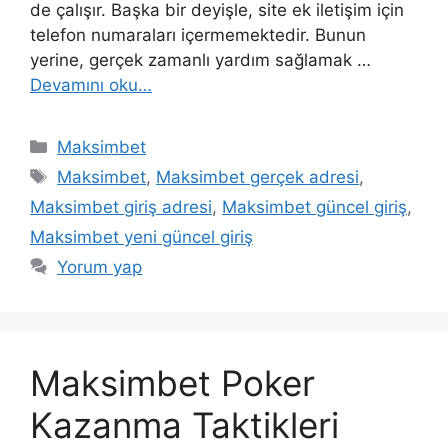
de çalışır. Başka bir deyişle, site ek iletişim için
telefon numaraları içermemektedir. Bunun
yerine, gerçek zamanlı yardım sağlamak …
Devamını oku…
Kategoriler
Maksimbet
Etiketler
Maksimbet
,
Maksimbet gerçek adresi
,
Maksimbet giriş adresi
,
Maksimbet güncel giriş
,
Maksimbet yeni güncel giriş
Yorum yap
Maksimbet Poker
Kazanma Taktikleri