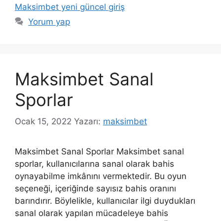
Maksimbet yeni güncel giriş
Yorum yap
Maksimbet Sanal
Sporlar
Ocak 15, 2022
Yazarı:
maksimbet
Maksimbet Sanal Sporlar Maksimbet sanal
sporlar, kullanıcılarına sanal olarak bahis
oynayabilme imkânını vermektedir. Bu oyun
seçeneği, içeriğinde sayısız bahis oranını
barındırır. Böylelikle, kullanıcılar ilgi duydukları
sanal olarak yapılan mücadeleye bahis