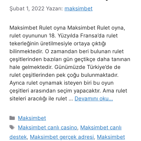
Şubat 1, 2022
Yazarı:
maksimbet
Maksimbet Rulet oyna Maksimbet Rulet oyna,
rulet oyununun 18. Yüzyılda Fransa’da rulet
tekerleğinin üretilmesiyle ortaya çıktığı
bilinmektedir. O zamandan beri bulunan rulet
çeşitlerinden bazıları gün geçtikçe daha tanınan
hale gelmektedir. Günümüzde Türkiye’de de
rulet çeşitlerinden pek çoğu bulunmaktadır.
Ayrıca rulet oynamak isteyen biri bu oyun
çeşitleri arasından seçim yapacaktır. Ama rulet
siteleri aracılığı ile rulet …
Devamını oku…
Kategoriler
Maksimbet
Etiketler
Maksimbet canlı casino
,
Maksimbet canlı
destek
,
Maksimbet gerçek adresi
,
Maksimbet