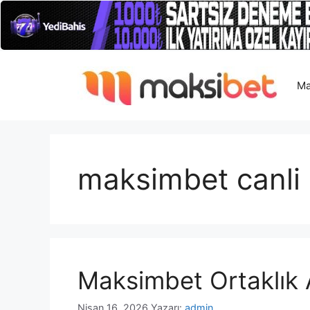
İçeriğe
atla
Ma
maksimbet canli 
Maksimbet Ortaklık A
Nisan 16, 2026
Yazarı:
admin