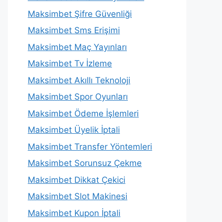
Maksimbet Şifre Güvenliği
Maksimbet Sms Erişimi
Maksimbet Maç Yayınları
Maksimbet Tv İzleme
Maksimbet Akıllı Teknoloji
Maksimbet Spor Oyunları
Maksimbet Ödeme İşlemleri
Maksimbet Üyelik İptali
Maksimbet Transfer Yöntemleri
Maksimbet Sorunsuz Çekme
Maksimbet Dikkat Çekici
Maksimbet Slot Makinesi
Maksimbet Kupon İptali