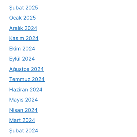
Şubat 2025
Ocak 2025
Aralık 2024
Kasım 2024
Ekim 2024
Eylül 2024
Ağustos 2024
Temmuz 2024
Haziran 2024
Mayıs 2024
Nisan 2024
Mart 2024
Şubat 2024