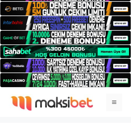
İçeriğe
atla
Menü