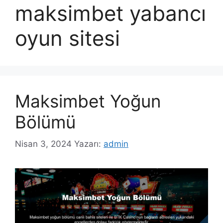
maksimbet yabancı
oyun sitesi
Maksimbet Yoğun
Bölümü
Nisan 3, 2024
Yazarı:
admin