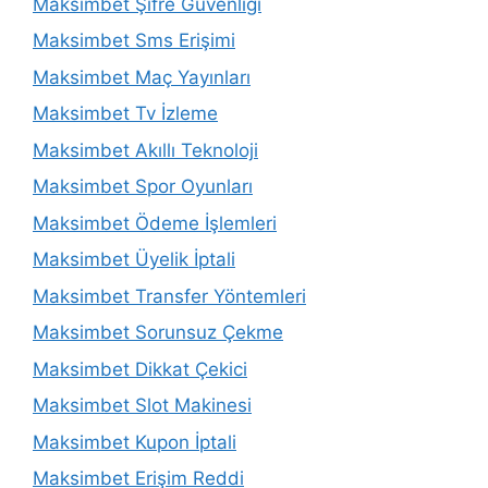
Maksimbet Şifre Güvenliği
Maksimbet Sms Erişimi
Maksimbet Maç Yayınları
Maksimbet Tv İzleme
Maksimbet Akıllı Teknoloji
Maksimbet Spor Oyunları
Maksimbet Ödeme İşlemleri
Maksimbet Üyelik İptali
Maksimbet Transfer Yöntemleri
Maksimbet Sorunsuz Çekme
Maksimbet Dikkat Çekici
Maksimbet Slot Makinesi
Maksimbet Kupon İptali
Maksimbet Erişim Reddi