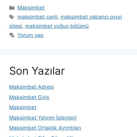
Kategoriler
Maksimbet
Etiketler
maksimbet canli
,
maksimbet yabancı oyun
sitesi
,
maksimbet yoğun bölümü
Yorum yap
Son Yazılar
Maksimbet Adresi
Maksimbet Giriş
Maksimbet
Maksimbet Yatırım İşlemleri
Maksimbet Ortaklık Ayrıntıları