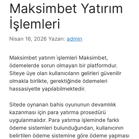
Maksimbet Yatırım
İşlemleri
Nisan 16, 2026
Yazarı:
admin
Maksimbet yatırım i̇şlemleri Maksimbet,
ödemelerde sorun olmayan bir platformdur.
Siteye üye olan kullanıcıların gelirleri güvenilir
olmakla birlikte, gerektiğinde ödemeleri
hassasiyetle yapılabilmektedir.
Sitede oynanan bahis oyununun devamlılık
kazanması için para yatırma prosedürü
uygulanmalıdır. Para yatırma işleminde farklı
ödeme sistemleri bulunduğundan, kullanıcının
belirtilen ödeme sistemine göre ödeme yapması