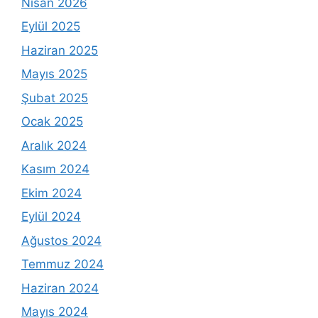
Nisan 2026
Eylül 2025
Haziran 2025
Mayıs 2025
Şubat 2025
Ocak 2025
Aralık 2024
Kasım 2024
Ekim 2024
Eylül 2024
Ağustos 2024
Temmuz 2024
Haziran 2024
Mayıs 2024