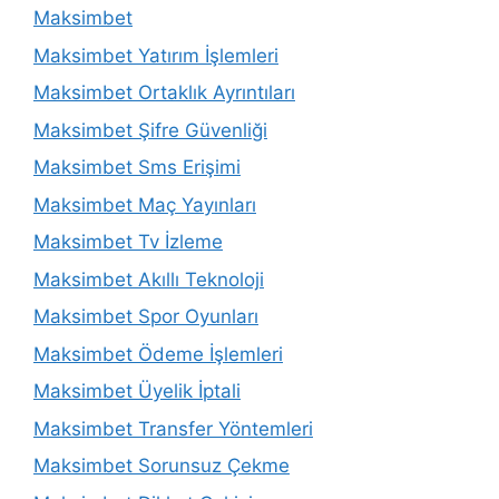
Maksimbet
Maksimbet Yatırım İşlemleri
Maksimbet Ortaklık Ayrıntıları
Maksimbet Şifre Güvenliği
Maksimbet Sms Erişimi
Maksimbet Maç Yayınları
Maksimbet Tv İzleme
Maksimbet Akıllı Teknoloji
Maksimbet Spor Oyunları
Maksimbet Ödeme İşlemleri
Maksimbet Üyelik İptali
Maksimbet Transfer Yöntemleri
Maksimbet Sorunsuz Çekme