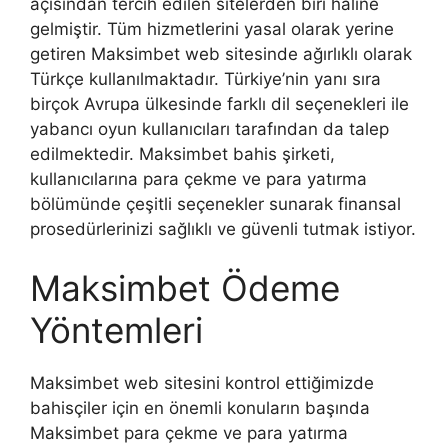
açısından tercih edilen sitelerden biri haline
gelmiştir. Tüm hizmetlerini yasal olarak yerine
getiren Maksimbet web sitesinde ağırlıklı olarak
Türkçe kullanılmaktadır. Türkiye’nin yanı sıra
birçok Avrupa ülkesinde farklı dil seçenekleri ile
yabancı oyun kullanıcıları tarafından da talep
edilmektedir. Maksimbet bahis şirketi,
kullanıcılarına para çekme ve para yatırma
bölümünde çeşitli seçenekler sunarak finansal
prosedürlerinizi sağlıklı ve güvenli tutmak istiyor.
Maksimbet Ödeme
Yöntemleri
Maksimbet web sitesini kontrol ettiğimizde
bahisçiler için en önemli konuların başında
Maksimbet para çekme ve para yatırma