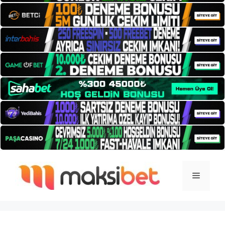
İçeriğe
atla
Menü