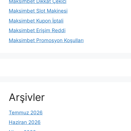
Maksimbet Dikkat Çekici
Maksimbet Slot Makinesi
Maksimbet Kupon İptali
Maksimbet Erişim Reddi
Maksimbet Promosyon Koşulları
Arşivler
Temmuz 2026
Haziran 2026