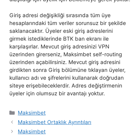
Giriş adresi değişikliği sırasında tüm üye
hesaplarındaki tüm veriler sorunsuz bir şekilde
saklanacaktır. Üyeler eski giriş adreslerini
girmek istediklerinde BTK ban ekranı ile
karşılaşırlar. Mevcut giriş adresinizi VPN
üzerinden girerseniz, Maksimbet self-routing
üzerinden açabilirsiniz. Mevcut giriş adresini
girdikten sonra Giriş bölümüne tıklayan üyeler,
kullanıcı adı ve şifrelerini kullanarak doğrudan
siteye erişebileceklerdir. Adres değiştirmenin
üyeler için olumsuz bir avantajı yoktur.
Kategoriler
Maksimbet
Yazı
Maksimbet Ortaklık Ayrıntıları
dolaşımı
Maksimbet