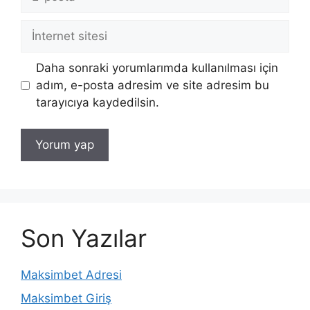
posta
İnternet
sitesi
Daha sonraki yorumlarımda kullanılması için
adım, e-posta adresim ve site adresim bu
tarayıcıya kaydedilsin.
Son Yazılar
Maksimbet Adresi
Maksimbet Giriş