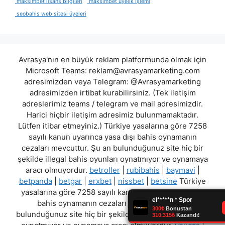
maksimbet lisans bilgileri
maksimbet üyelik i̇şlemi
seobahis web sitesi üyeleri
Avrasya'nın en büyük reklam platformunda olmak için
Microsoft Teams:
reklam@avrasyamarketing.com
adresimizden veya Telegram: @Avrasyamarketing
adresimizden irtibat kurabilirsiniz. (Tek iletişim
adreslerimiz teams / telegram ve mail adresimizdir.
Harici hiçbir iletişim adresimiz bulunmamaktadır.
Lütfen itibar etmeyiniz.) Türkiye yasalarına göre 7258
sayılı kanun uyarınca yasa dışı bahis oynamanın
cezaları mevcuttur. Şu an bulunduğunuz site hiç bir
şekilde illegal bahis oyunları oynatmıyor ve oynamaya
aracı olmuyordur.
betroller
|
rubibahis
|
baymavi
|
betpanda
|
betgar
|
erxbet
|
nissbet
|
betsine
Türkiye
yasalarına göre 7258 sayılı kanun uyarınca yasa dışı
bahis oynamanın cezaları mevcuttur. Şu an
bulunduğunuz site hiç bir şekilde illegal bahis oyunları