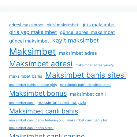
giris maksimbet
adresi maksimbet
girisi maksimbet
giris yap maksimbet
güncel adresi maksimbet
kayit maksimbet
güncel maksimbet
Maksimbet
maksimbet adres
Maksimbet adresi
maksimbet adres yasağı
Maksimbet bahis sitesi
maksimbet bahis
maksimbet bahis sitesine giriş
maksimbet bahis sitesinin adresi
Maksimbet bonus
maksimbet canli
maksimbet canli maç izle
maksimbet canli
Maksimbet canlı bahis
maksimbet canlı bahis federasyonu
maksimbet canlı bahis hızı
maksimbet canlı bahis sitesi
Maksimbet canlı casino