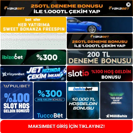
×
MAKSIMBET GİRİŞ İÇİN TIKLAYINIZ!