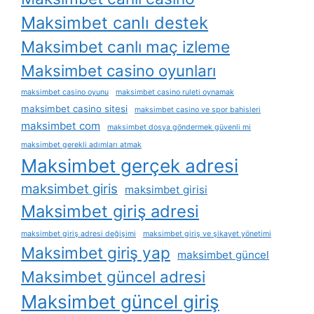
Maksimbet canlı destek
Maksimbet canlı maç izleme
Maksimbet casino oyunları
maksimbet casino oyunu
maksimbet casino ruleti oynamak
maksimbet casino sitesi
maksimbet casino ve spor bahisleri
maksimbet com
maksimbet dosya göndermek güvenli mi
maksimbet gerekli adımları atmak
Maksimbet gerçek adresi
maksimbet giris
maksimbet girisi
Maksimbet giriş adresi
maksimbet giriş adresi değişimi
maksimbet giriş ve şikayet yönetimi
Maksimbet giriş yap
maksimbet güncel
Maksimbet güncel adresi
Maksimbet güncel giriş