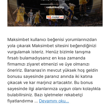
Maksimbet kullanıcı beğenisi yorumlarınızdan
yola çıkarak Maksimbet sitesini beğendiğinizi
vurgulamak isteriz. Henüz bizimle tanışma
fırsatı bulamadıysanız en kısa zamanda
firmamızı ziyaret etmenizi ve üye olmanızı
öneririz. Bananas’ın mevcut yüksek hoş geldin
bonusu sayesinde paranız anında iki katına
çıkacak ve kar marjınız artacaktır. Bu bonus
sayesinde ilgi alanlarınıza uygun olanı kolaylıkla
bulabilirsiniz. Bazı işletmeler rekabetçi
fiyatlandırma …
Devamını oku…