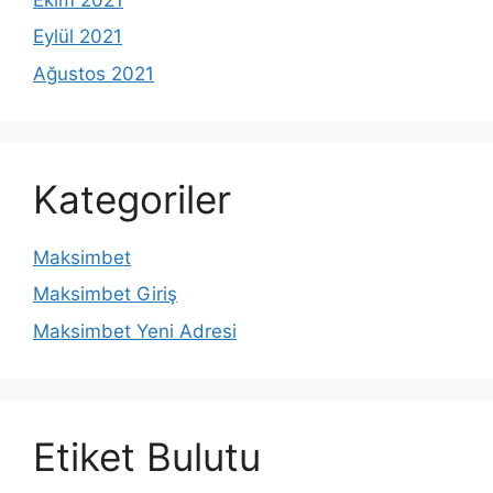
Eylül 2021
Ağustos 2021
Kategoriler
Maksimbet
Maksimbet Giriş
Maksimbet Yeni Adresi
Etiket Bulutu