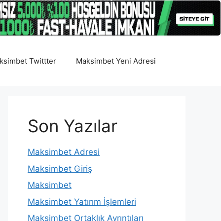
ksimbet Twittter
Maksimbet Yeni Adresi
Son Yazılar
Maksimbet Adresi
Maksimbet Giriş
Maksimbet
Maksimbet Yatırım İşlemleri
Maksimbet Ortaklık Ayrıntıları