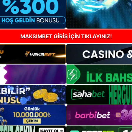
MAKSIMBET GİRİŞ İÇİN TIKLAYINIZ!