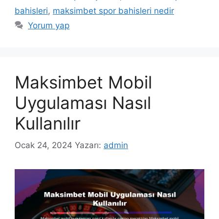
bahisleri
,
maksimbet spor bahisleri nedir
Yorum yap
Maksimbet Mobil
Uygulaması Nasıl
Kullanılır
Ocak 24, 2024
Yazarı:
admin