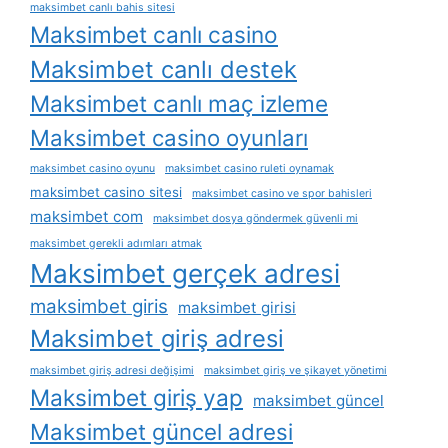
maksimbet canlı bahis sitesi
Maksimbet canlı casino
Maksimbet canlı destek
Maksimbet canlı maç izleme
Maksimbet casino oyunları
maksimbet casino oyunu
maksimbet casino ruleti oynamak
maksimbet casino sitesi
maksimbet casino ve spor bahisleri
maksimbet com
maksimbet dosya göndermek güvenli mi
maksimbet gerekli adımları atmak
Maksimbet gerçek adresi
maksimbet giris
maksimbet girisi
Maksimbet giriş adresi
maksimbet giriş adresi değişimi
maksimbet giriş ve şikayet yönetimi
Maksimbet giriş yap
maksimbet güncel
Maksimbet güncel adresi