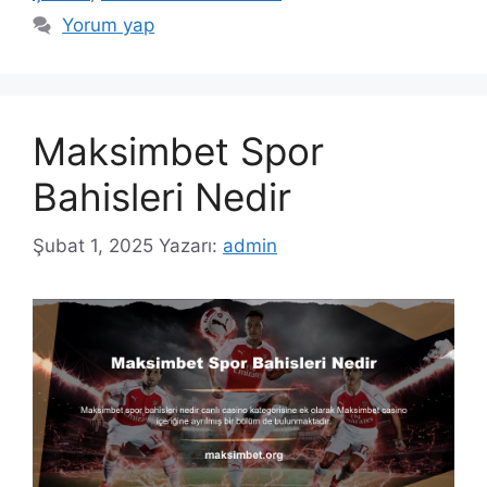
Yorum yap
Maksimbet Spor
Bahisleri Nedir
Şubat 1, 2025
Yazarı:
admin