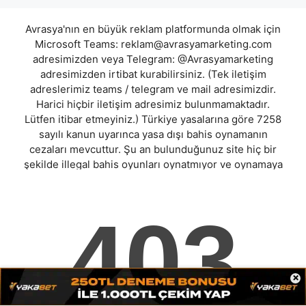
Avrasya'nın en büyük reklam platformunda olmak için
Microsoft Teams:
reklam@avrasyamarketing.com
adresimizden veya Telegram: @Avrasyamarketing
adresimizden irtibat kurabilirsiniz. (Tek iletişim
adreslerimiz teams / telegram ve mail adresimizdir.
Harici hiçbir iletişim adresimiz bulunmamaktadır.
Lütfen itibar etmeyiniz.) Türkiye yasalarına göre 7258
sayılı kanun uyarınca yasa dışı bahis oynamanın
cezaları mevcuttur. Şu an bulunduğunuz site hiç bir
şekilde illegal bahis oyunları oynatmıyor ve oynamaya
aracı olmuyordur.
betroller
|
rubibahis
|
baymavi
|
betpanda
|
betgar
|
erxbet
|
nissbet
|
betsine
Türkiye
yasalarına göre 7258 sayılı kanun uyarınca yasa dışı
bahis oynamanın cezaları mevcuttur. Şu an
bulunduğunuz site hiç bir şekilde illegal bahis oyunları
oynatmıyor ve oynamaya aracı olmuyordur.
youcas
|
nimabet
|
millibahis
|
lesabahis
|
garibom
|
×
kayapremiumcasino
|
neyine
|
babalacasino