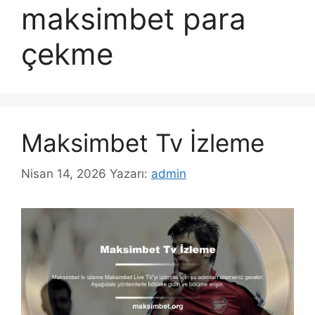
maksimbet para
çekme
Maksimbet Tv İzleme
Nisan 14, 2026
Yazarı:
admin