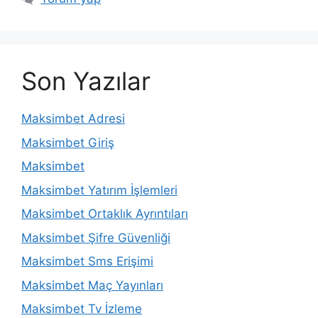
Son Yazılar
Maksimbet Adresi
Maksimbet Giriş
Maksimbet
Maksimbet Yatırım İşlemleri
Maksimbet Ortaklık Ayrıntıları
Maksimbet Şifre Güvenliği
Maksimbet Sms Erişimi
Maksimbet Maç Yayınları
Maksimbet Tv İzleme