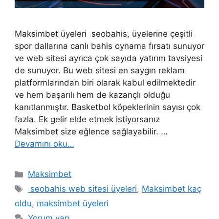
Maksimbet üyeleri seobahis, üyelerine çeşitli
spor dallarına canlı bahis oynama fırsatı sunuyor
ve web sitesi ayrıca çok sayıda yatırım tavsiyesi
de sunuyor. Bu web sitesi en saygın reklam
platformlarından biri olarak kabul edilmektedir
ve hem başarılı hem de kazançlı olduğu
kanıtlanmıştır. Basketbol köpeklerinin sayısı çok
fazla. Ek gelir elde etmek istiyorsanız
Maksimbet size eğlence sağlayabilir. …
Devamını oku…
Kategoriler
Maksimbet
Etiketler
seobahis web sitesi üyeleri
,
Maksimbet kaç
oldu
,
maksimbet üyeleri
Yorum yap