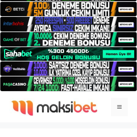
İçeriğe
atla
Menü