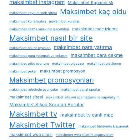
maksimbet instagram
Maksimbet Kapandı Mı
Maksimbet kaç oldu
maksimbet kayıt ol web sitesi
maksimbet kullanıcıları
maksimbet kuralları
maksimbet maç izleme
maksimbet lisans sınavının geçerliliği
Maksimbet nasıl bir site
maksimbet para yatırma
maksimbet online oyunları
maksimbet para çekme
maksimbet para yatırmak ve çekmek
maksimbet pilot oyununu
maksimbet piyasası
maksimbet platformu
maksimbet promosyon
maksimbet poker
Maksimbet promosyonları
maksimbet ruletinde oyuncular
maksimbet sanal sporlar
maksimbet sitesi
maksimbet sitesini açamazsam ne yapmalıyım
Maksimbet Sıkça Sorulan Sorular
Maksimbet tv
maksimbet tv canli maç
Maksimbet Twitter
maksimbet türkiye’de başarmak
maksimbet web sitesi
maksimbet web sitesini açamıyorum