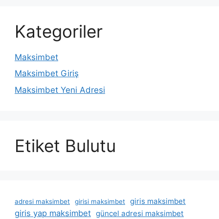
Kategoriler
Maksimbet
Maksimbet Giriş
Maksimbet Yeni Adresi
Etiket Bulutu
giris maksimbet
adresi maksimbet
girisi maksimbet
giris yap maksimbet
güncel adresi maksimbet