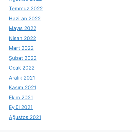
Temmuz 2022
Haziran 2022
Mayıs 2022
Nisan 2022
Mart 2022
Şubat 2022
Ocak 2022
Aralık 2021
Kasım 2021
Ekim 2021
Eylül 2021
Ağustos 2021