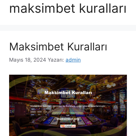
maksimbet kuralları
Maksimbet Kuralları
Mayıs 18, 2024
Yazarı:
admin