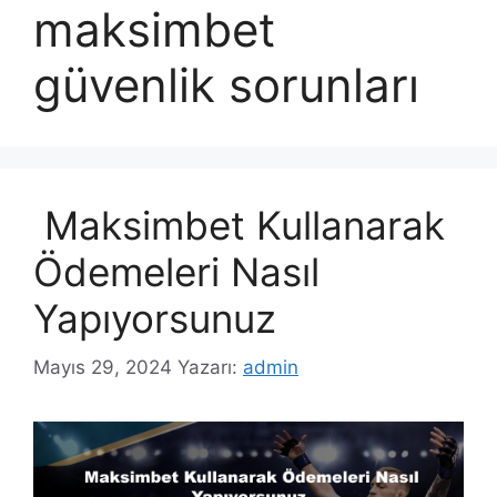
maksimbet
güvenlik sorunları
Maksimbet Kullanarak
Ödemeleri Nasıl
Yapıyorsunuz
Mayıs 29, 2024
Yazarı:
admin