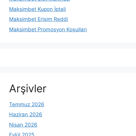
Maksimbet Kupon İptali
Maksimbet Erişim Reddi
Maksimbet Promosyon Koşulları
Arşivler
Temmuz 2026
Haziran 2026
Nisan 2026
Eylül 2025