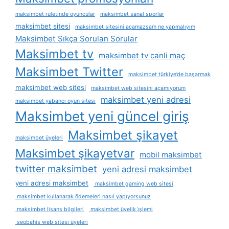
maksimbet ruletinde oyuncular
maksimbet sanal sporlar
maksimbet sitesi
maksimbet sitesini açamazsam ne yapmalıyım
Maksimbet Sıkça Sorulan Sorular
Maksimbet tv
maksimbet tv canli maç
Maksimbet Twitter
maksimbet türkiye’de başarmak
maksimbet web sitesi
maksimbet web sitesini açamıyorum
maksimbet yeni adresi
maksimbet yabancı oyun sitesi
Maksimbet yeni güncel giriş
Maksimbet şikayet
maksimbet üyeleri
Maksimbet şikayetvar
mobil maksimbet
twitter maksimbet
yeni adresi maksimbet
yeni adresi maksimbet
maksimbet gaming web sitesi
maksimbet kullanarak ödemeleri nasıl yapıyorsunuz
maksimbet lisans bilgileri
maksimbet üyelik i̇şlemi
seobahis web sitesi üyeleri