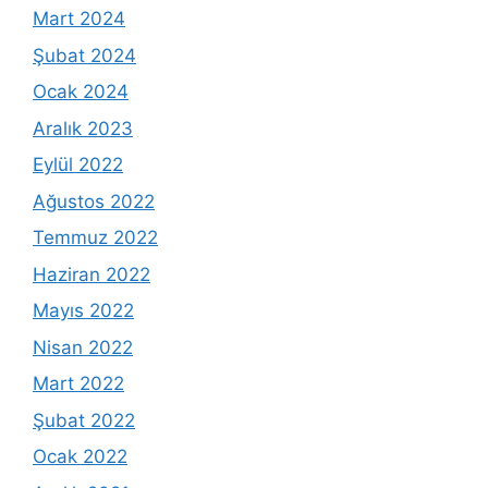
Mart 2024
Şubat 2024
Ocak 2024
Aralık 2023
Eylül 2022
Ağustos 2022
Temmuz 2022
Haziran 2022
Mayıs 2022
Nisan 2022
Mart 2022
Şubat 2022
Ocak 2022