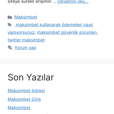
siteye sürekli erişimin …
Devamını oku…
Kategoriler
Maksimbet
Etiketler
maksimbet kullanarak ödemeleri nasıl
yapıyorsunuz
,
maksimbet güvenlik sorunları
,
twitter maksimbet
Yorum yap
Son Yazılar
Maksimbet Adresi
Maksimbet Giriş
Maksimbet