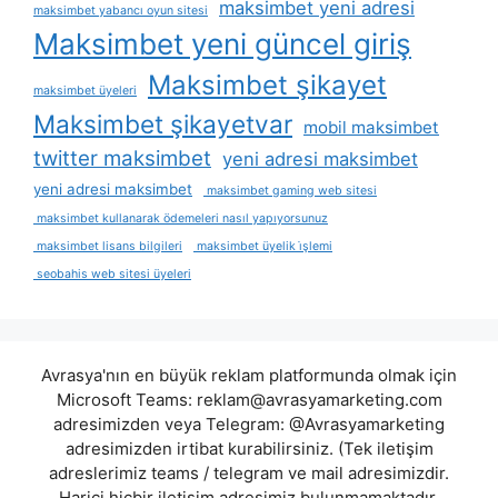
maksimbet yeni adresi
maksimbet yabancı oyun sitesi
Maksimbet yeni güncel giriş
Maksimbet şikayet
maksimbet üyeleri
Maksimbet şikayetvar
mobil maksimbet
twitter maksimbet
yeni adresi maksimbet
yeni adresi maksimbet
maksimbet gaming web sitesi
maksimbet kullanarak ödemeleri nasıl yapıyorsunuz
maksimbet lisans bilgileri
maksimbet üyelik i̇şlemi
seobahis web sitesi üyeleri
Avrasya'nın en büyük reklam platformunda olmak için
Microsoft Teams:
reklam@avrasyamarketing.com
adresimizden veya Telegram: @Avrasyamarketing
adresimizden irtibat kurabilirsiniz. (Tek iletişim
adreslerimiz teams / telegram ve mail adresimizdir.
Harici hiçbir iletişim adresimiz bulunmamaktadır.