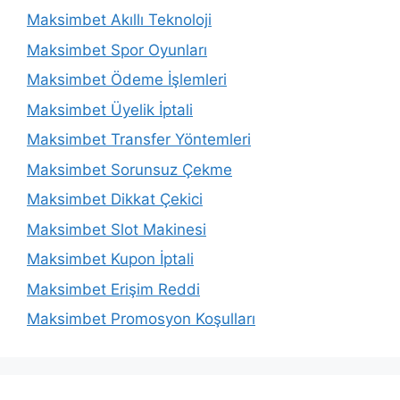
Maksimbet Akıllı Teknoloji
Maksimbet Spor Oyunları
Maksimbet Ödeme İşlemleri
Maksimbet Üyelik İptali
Maksimbet Transfer Yöntemleri
Maksimbet Sorunsuz Çekme
Maksimbet Dikkat Çekici
Maksimbet Slot Makinesi
Maksimbet Kupon İptali
Maksimbet Erişim Reddi
Maksimbet Promosyon Koşulları