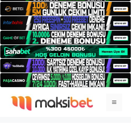
İçeriğe
atla
Menü