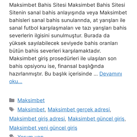
Maksimbet Bahis Sitesi Maksimbet Bahis Sitesi
Sitenin sanal bahis anlayışında veya Maksimbet
bahisleri sanal bahis sunularında, at yarışları ile
sanal futbol karşılaşmaları ve tazı yarışları bahis
severlerin ilgisini sunulmuştur. Burada da
yüksek sayılabilecek seviyede bahis oranları
bütün bahis severleri karşılamaktadır.
Maksimbet giriş prosedürleri ile ulaşılan son
bahis opsiyonu ise, finansal başlığında
hazırlanmıştır. Bu başlık içerisinde …
Devamını
oku…
Kategoriler
Maksimbet
Etiketler
Maksimbet
,
Maksimbet gerçek adresi
,
Maksimbet giriş adresi
,
Maksimbet güncel giriş
,
Maksimbet yeni güncel giriş
Yorum yap