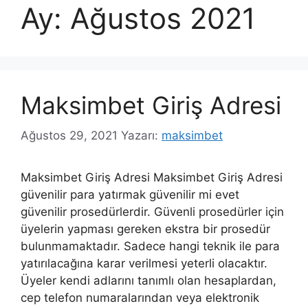
Ay:
Ağustos 2021
Maksimbet Giriş Adresi
Ağustos 29, 2021
Yazarı:
maksimbet
Maksimbet Giriş Adresi Maksimbet Giriş Adresi
güvenilir para yatırmak güvenilir mi evet
güvenilir prosedürlerdir. Güvenli prosedürler için
üyelerin yapması gereken ekstra bir prosedür
bulunmamaktadır. Sadece hangi teknik ile para
yatırılacağına karar verilmesi yeterli olacaktır.
Üyeler kendi adlarını tanımlı olan hesaplardan,
cep telefon numaralarından veya elektronik