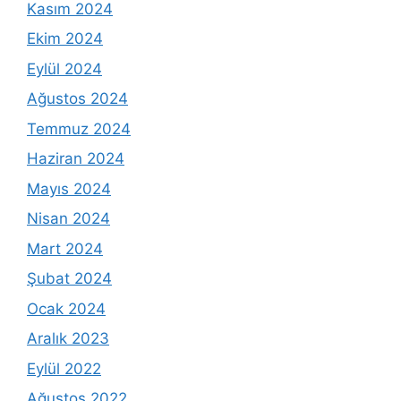
Kasım 2024
Ekim 2024
Eylül 2024
Ağustos 2024
Temmuz 2024
Haziran 2024
Mayıs 2024
Nisan 2024
Mart 2024
Şubat 2024
Ocak 2024
Aralık 2023
Eylül 2022
Ağustos 2022