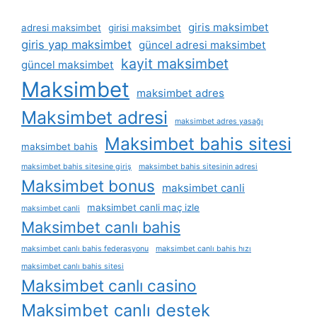
giris maksimbet
adresi maksimbet
girisi maksimbet
giris yap maksimbet
güncel adresi maksimbet
kayit maksimbet
güncel maksimbet
Maksimbet
maksimbet adres
Maksimbet adresi
maksimbet adres yasağı
Maksimbet bahis sitesi
maksimbet bahis
maksimbet bahis sitesine giriş
maksimbet bahis sitesinin adresi
Maksimbet bonus
maksimbet canli
maksimbet canli maç izle
maksimbet canli
Maksimbet canlı bahis
maksimbet canlı bahis federasyonu
maksimbet canlı bahis hızı
maksimbet canlı bahis sitesi
Maksimbet canlı casino
Maksimbet canlı destek