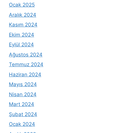
Ocak 2025
Aralık 2024
Kasım 2024
Ekim 2024
Eylül 2024
Ağustos 2024
Temmuz 2024
Haziran 2024
Mayıs 2024
Nisan 2024
Mart 2024
Şubat 2024
Ocak 2024