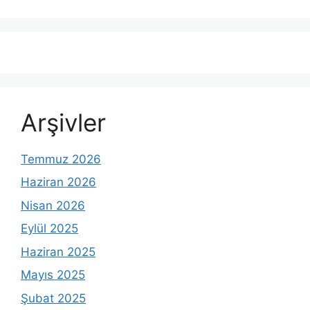
Arşivler
Temmuz 2026
Haziran 2026
Nisan 2026
Eylül 2025
Haziran 2025
Mayıs 2025
Şubat 2025