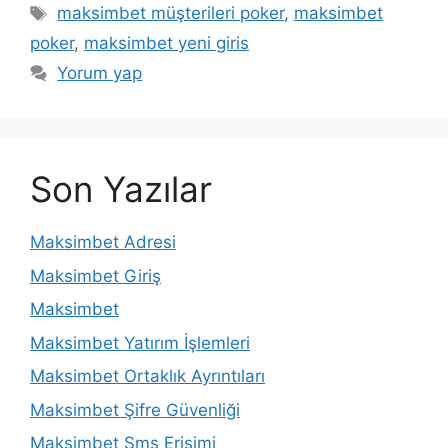
Etiketler
maksimbet müşterileri poker
,
maksimbet
poker
,
maksimbet yeni giris
Yorum yap
Son Yazılar
Maksimbet Adresi
Maksimbet Giriş
Maksimbet
Maksimbet Yatırım İşlemleri
Maksimbet Ortaklık Ayrıntıları
Maksimbet Şifre Güvenliği
Maksimbet Sms Erişimi