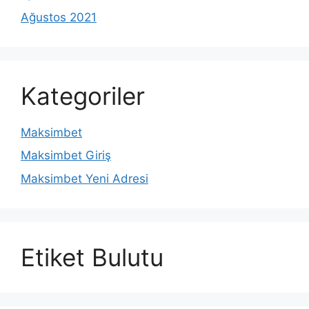
Ağustos 2021
Kategoriler
Maksimbet
Maksimbet Giriş
Maksimbet Yeni Adresi
Etiket Bulutu