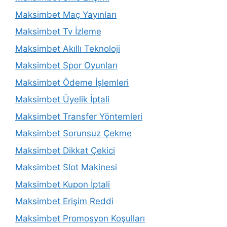
Maksimbet Maç Yayınları
Maksimbet Tv İzleme
Maksimbet Akıllı Teknoloji
Maksimbet Spor Oyunları
Maksimbet Ödeme İşlemleri
Maksimbet Üyelik İptali
Maksimbet Transfer Yöntemleri
Maksimbet Sorunsuz Çekme
Maksimbet Dikkat Çekici
Maksimbet Slot Makinesi
Maksimbet Kupon İptali
Maksimbet Erişim Reddi
Maksimbet Promosyon Koşulları