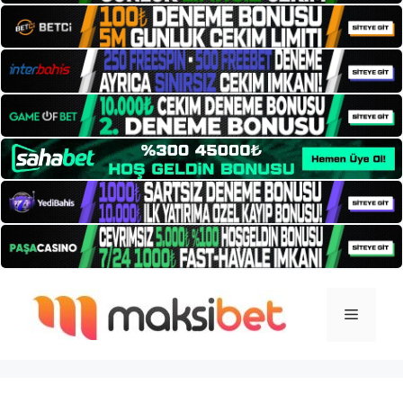
İçeriğe
atla
Menü