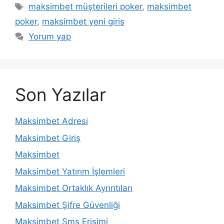
Etiketler
maksimbet müşterileri poker
,
maksimbet
poker
,
maksimbet yeni giris
Yorum yap
Son Yazılar
Maksimbet Adresi
Maksimbet Giriş
Maksimbet
Maksimbet Yatırım İşlemleri
Maksimbet Ortaklık Ayrıntıları
Maksimbet Şifre Güvenliği
Maksimbet Sms Erişimi