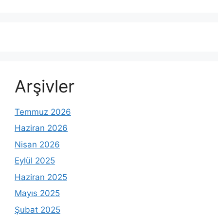
Arşivler
Temmuz 2026
Haziran 2026
Nisan 2026
Eylül 2025
Haziran 2025
Mayıs 2025
Şubat 2025