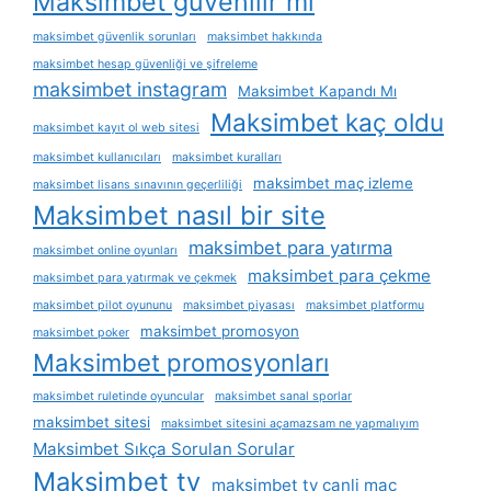
Maksimbet güvenilir mi
maksimbet güvenlik sorunları
maksimbet hakkında
maksimbet hesap güvenliği ve şifreleme
maksimbet instagram
Maksimbet Kapandı Mı
Maksimbet kaç oldu
maksimbet kayıt ol web sitesi
maksimbet kullanıcıları
maksimbet kuralları
maksimbet maç izleme
maksimbet lisans sınavının geçerliliği
Maksimbet nasıl bir site
maksimbet para yatırma
maksimbet online oyunları
maksimbet para çekme
maksimbet para yatırmak ve çekmek
maksimbet pilot oyununu
maksimbet piyasası
maksimbet platformu
maksimbet promosyon
maksimbet poker
Maksimbet promosyonları
maksimbet ruletinde oyuncular
maksimbet sanal sporlar
maksimbet sitesi
maksimbet sitesini açamazsam ne yapmalıyım
Maksimbet Sıkça Sorulan Sorular
Maksimbet tv
maksimbet tv canli maç