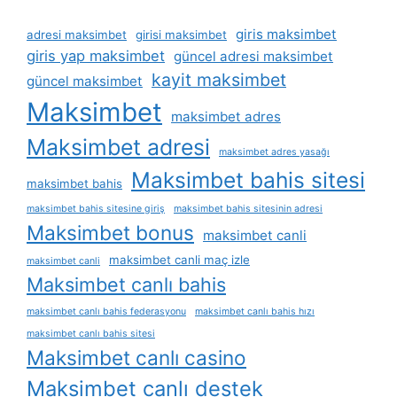
giris maksimbet
adresi maksimbet
girisi maksimbet
giris yap maksimbet
güncel adresi maksimbet
kayit maksimbet
güncel maksimbet
Maksimbet
maksimbet adres
Maksimbet adresi
maksimbet adres yasağı
Maksimbet bahis sitesi
maksimbet bahis
maksimbet bahis sitesine giriş
maksimbet bahis sitesinin adresi
Maksimbet bonus
maksimbet canli
maksimbet canli maç izle
maksimbet canli
Maksimbet canlı bahis
maksimbet canlı bahis federasyonu
maksimbet canlı bahis hızı
maksimbet canlı bahis sitesi
Maksimbet canlı casino
Maksimbet canlı destek