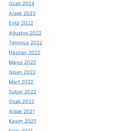
Ocak 2024
Aralık 2023
Eylül 2022
Ağustos 2022
Temmuz 2022
Haziran 2022
Mayıs 2022
Nisan 2022
Mart 2022
Şubat 2022
Ocak 2022
Aralık 2021
Kasım 2021
Ekim 2021