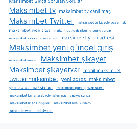
Maksimbet Sıkça Sorulan Sorular
Maksimbet tv
maksimbet tv canli maç
Maksimbet Twitter
maksimbet türkiye’de başarmak
maksimbet web sitesi
maksimbet web sitesini açamıyorum
maksimbet yeni adresi
maksimbet yabancı oyun sitesi
Maksimbet yeni güncel giriş
Maksimbet şikayet
maksimbet üyeleri
Maksimbet şikayetvar
mobil maksimbet
twitter maksimbet
yeni adresi maksimbet
yeni adresi maksimbet
maksimbet gaming web sitesi
maksimbet kullanarak ödemeleri nasıl yapıyorsunuz
maksimbet lisans bilgileri
maksimbet üyelik i̇şlemi
seobahis web sitesi üyeleri