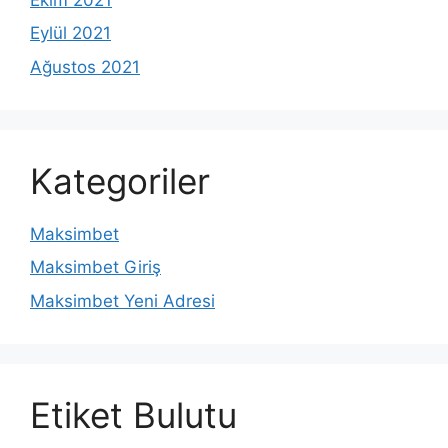
Eylül 2021
Ağustos 2021
Kategoriler
Maksimbet
Maksimbet Giriş
Maksimbet Yeni Adresi
Etiket Bulutu