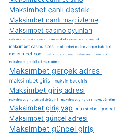
Maksimbet canlı destek
Maksimbet canlı maç izleme
Maksimbet casino oyunları
maksimbet casino oyunu
maksimbet casino ruleti oynamak
maksimbet casino sitesi
maksimbet casino ve spor bahisleri
maksimbet com
maksimbet dosya göndermek güvenli mi
maksimbet gerekli adımları atmak
Maksimbet gerçek adresi
maksimbet giris
maksimbet girisi
Maksimbet giriş adresi
maksimbet giriş adresi değişimi
maksimbet giriş ve şikayet yönetimi
Maksimbet giriş yap
maksimbet güncel
Maksimbet güncel adresi
Maksimbet güncel giriş