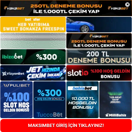
×
MAKSIMBET GİRİŞ İÇİN TIKLAYINIZ!