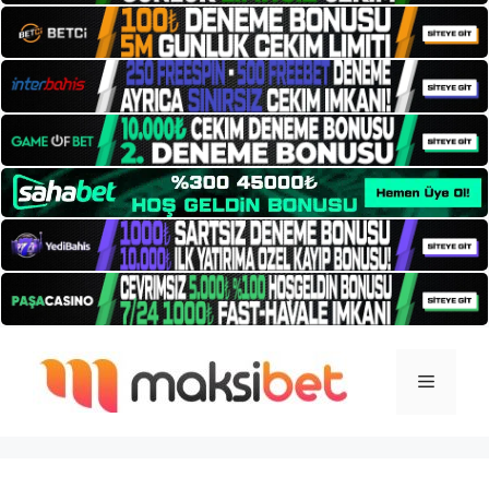
İçeriğe
atla
Menü