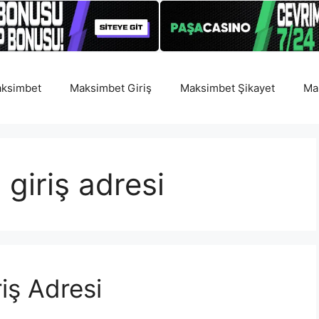
ksimbet
Maksimbet Giriş
Maksimbet Şikayet
Ma
giriş adresi
iş Adresi