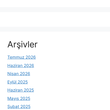
Arşivler
Temmuz 2026
Haziran 2026
Nisan 2026
Eylül 2025
Haziran 2025
Mayıs 2025
Şubat 2025