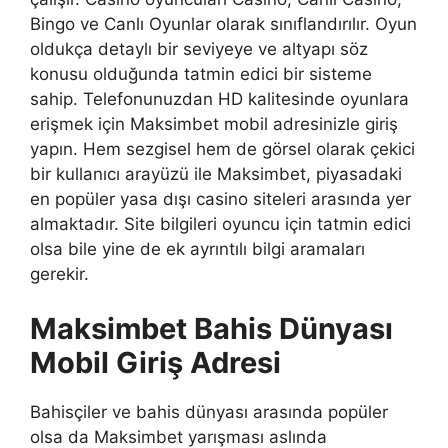
Bingo ve Canlı Oyunlar olarak sınıflandırılır. Oyun
oldukça detaylı bir seviyeye ve altyapı söz
konusu olduğunda tatmin edici bir sisteme
sahip. Telefonunuzdan HD kalitesinde oyunlara
erişmek için Maksimbet mobil adresinizle giriş
yapın. Hem sezgisel hem de görsel olarak çekici
bir kullanıcı arayüzü ile Maksimbet, piyasadaki
en popüler yasa dışı casino siteleri arasında yer
almaktadır. Site bilgileri oyuncu için tatmin edici
olsa bile yine de ek ayrıntılı bilgi aramaları
gerekir.
Maksimbet Bahis Dünyası
Mobil Giriş Adresi
Bahisçiler ve bahis dünyası arasında popüler
olsa da Maksimbet yarışması aslında