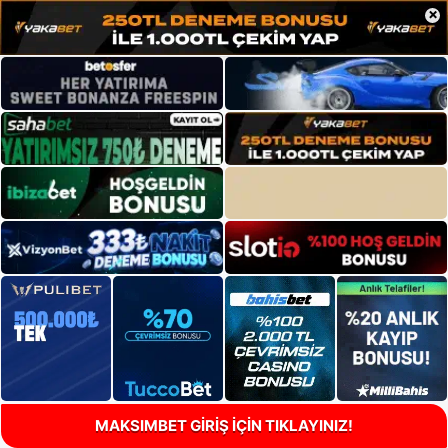
×
MAKSIMBET GİRİŞ İÇİN TIKLAYINIZ!