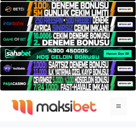
İçeriğe
atla
Menü