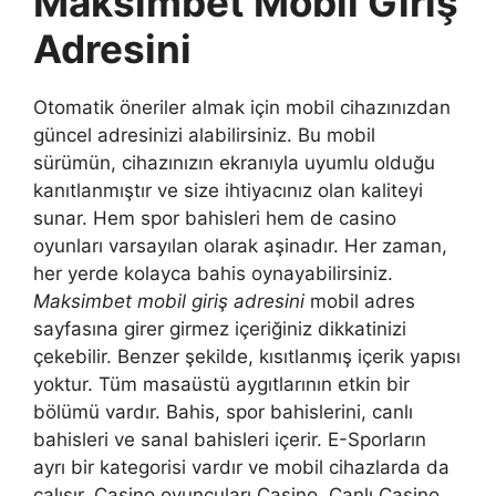
Maksimbet Mobil Giriş
Adresini
Otomatik öneriler almak için mobil cihazınızdan
güncel adresinizi alabilirsiniz. Bu mobil
sürümün, cihazınızın ekranıyla uyumlu olduğu
kanıtlanmıştır ve size ihtiyacınız olan kaliteyi
sunar. Hem spor bahisleri hem de casino
oyunları varsayılan olarak aşinadır. Her zaman,
her yerde kolayca bahis oynayabilirsiniz.
Maksimbet mobil giriş adresini
mobil adres
sayfasına girer girmez içeriğiniz dikkatinizi
çekebilir. Benzer şekilde, kısıtlanmış içerik yapısı
yoktur. Tüm masaüstü aygıtlarının etkin bir
bölümü vardır. Bahis, spor bahislerini, canlı
bahisleri ve sanal bahisleri içerir. E-Sporların
ayrı bir kategorisi vardır ve mobil cihazlarda da
çalışır. Casino oyuncuları Casino, Canlı Casino,