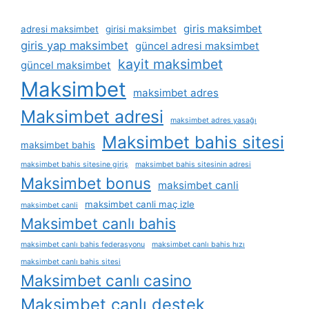
giris maksimbet
adresi maksimbet
girisi maksimbet
giris yap maksimbet
güncel adresi maksimbet
kayit maksimbet
güncel maksimbet
Maksimbet
maksimbet adres
Maksimbet adresi
maksimbet adres yasağı
Maksimbet bahis sitesi
maksimbet bahis
maksimbet bahis sitesine giriş
maksimbet bahis sitesinin adresi
Maksimbet bonus
maksimbet canli
maksimbet canli maç izle
maksimbet canli
Maksimbet canlı bahis
maksimbet canlı bahis federasyonu
maksimbet canlı bahis hızı
maksimbet canlı bahis sitesi
Maksimbet canlı casino
Maksimbet canlı destek