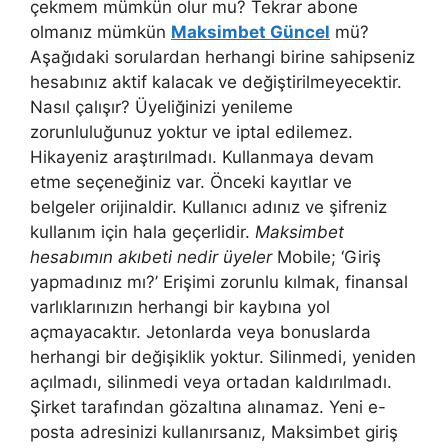
çekmem mümkün olur mu? Tekrar abone
olmanız mümkün
Maksimbet Güncel
mü?
Aşağıdaki sorulardan herhangi birine sahipseniz
hesabınız aktif kalacak ve değiştirilmeyecektir.
Nasıl çalışır? Üyeliğinizi yenileme
zorunluluğunuz yoktur ve iptal edilemez.
Hikayeniz araştırılmadı. Kullanmaya devam
etme seçeneğiniz var. Önceki kayıtlar ve
belgeler orijinaldir. Kullanıcı adınız ve şifreniz
kullanım için hala geçerlidir.
Maksimbet
hesabımın akıbeti nedir üyeler
Mobile; ‘Giriş
yapmadınız mı?’ Erişimi zorunlu kılmak, finansal
varlıklarınızın herhangi bir kaybına yol
açmayacaktır. Jetonlarda veya bonuslarda
herhangi bir değişiklik yoktur. Silinmedi, yeniden
açılmadı, silinmedi veya ortadan kaldırılmadı.
Şirket tarafından gözaltına alınamaz. Yeni e-
posta adresinizi kullanırsanız, Maksimbet giriş