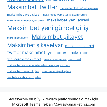
Maksimbet Twitter
maksimbet türkiye’de başarmak
maksimbet web sitesi
maksimbet web sitesini açamıyorum
maksimbet yeni adresi
maksimbet yabancı oyun sitesi
Maksimbet yeni güncel giriş
Maksimbet şikayet
maksimbet üyeleri
Maksimbet şikayetvar
mobil maksimbet
twitter maksimbet
yeni adresi maksimbet
yeni adresi maksimbet
maksimbet gaming web sitesi
maksimbet kullanarak ödemeleri nasıl yapıyorsunuz
maksimbet lisans bilgileri
maksimbet üyelik i̇şlemi
seobahis web sitesi üyeleri
Avrasya'nın en büyük reklam platformunda olmak için
Microsoft Teams:
reklam@avrasyamarketing.com