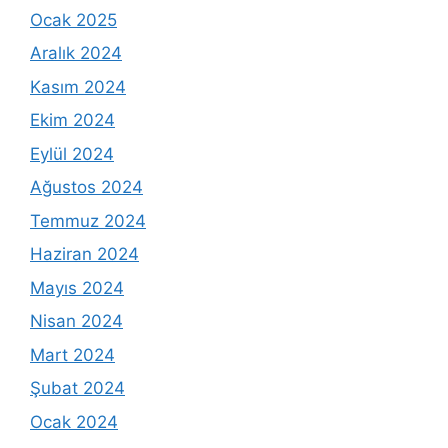
Ocak 2025
Aralık 2024
Kasım 2024
Ekim 2024
Eylül 2024
Ağustos 2024
Temmuz 2024
Haziran 2024
Mayıs 2024
Nisan 2024
Mart 2024
Şubat 2024
Ocak 2024