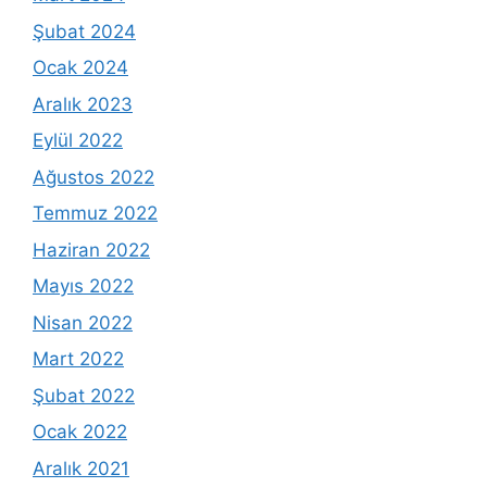
Şubat 2024
Ocak 2024
Aralık 2023
Eylül 2022
Ağustos 2022
Temmuz 2022
Haziran 2022
Mayıs 2022
Nisan 2022
Mart 2022
Şubat 2022
Ocak 2022
Aralık 2021