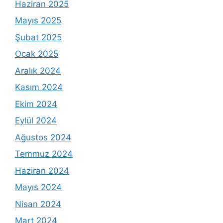
Haziran 2025
Mayıs 2025
Şubat 2025
Ocak 2025
Aralık 2024
Kasım 2024
Ekim 2024
Eylül 2024
Ağustos 2024
Temmuz 2024
Haziran 2024
Mayıs 2024
Nisan 2024
Mart 2024