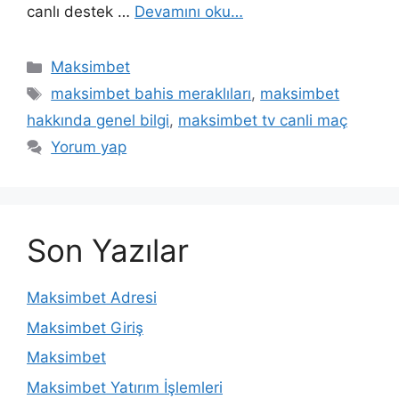
canlı destek …
Devamını oku…
Kategoriler
Maksimbet
Etiketler
maksimbet bahis meraklıları
,
maksimbet
hakkında genel bilgi
,
maksimbet tv canli maç
Yorum yap
Son Yazılar
Maksimbet Adresi
Maksimbet Giriş
Maksimbet
Maksimbet Yatırım İşlemleri