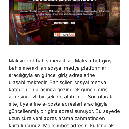
Maksimbet bahis meraklıları Maksimbet giriş
bahis meraklıları sosyal medya platformları
aracılığıyla en güncel giriş adreslerine
ulaşabilmektedir. Bahisçiler, sosyal medya
kategorileri arasında gezinerek güncel giriş
adresini hızlı bir şekilde alabilirler. Son olarak
site, üyelerine e-posta adresleri aracılığıyla
güncellenmiş bir giriş adresi sunuyor. Bu sayede
uzun süre yeni adres arama zahmetinden
kurtulursunuz. Maksimbet adresini kullanarak