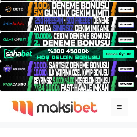
İçeriğe
atla
Menü