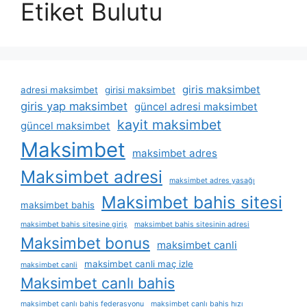
Etiket Bulutu
giris maksimbet
adresi maksimbet
girisi maksimbet
giris yap maksimbet
güncel adresi maksimbet
kayit maksimbet
güncel maksimbet
Maksimbet
maksimbet adres
Maksimbet adresi
maksimbet adres yasağı
Maksimbet bahis sitesi
maksimbet bahis
maksimbet bahis sitesine giriş
maksimbet bahis sitesinin adresi
Maksimbet bonus
maksimbet canli
maksimbet canli maç izle
maksimbet canli
Maksimbet canlı bahis
maksimbet canlı bahis federasyonu
maksimbet canlı bahis hızı