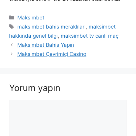
Kategoriler
Maksimbet
Etiketler
maksimbet bahis meraklıları
,
maksimbet
hakkında genel bilgi
,
maksimbet tv canli maç
Yazı
Maksimbet Bahis Yapın
dolaşımı
Maksimbet Çevrimiçi Casino
Yorum yapın
Yorum