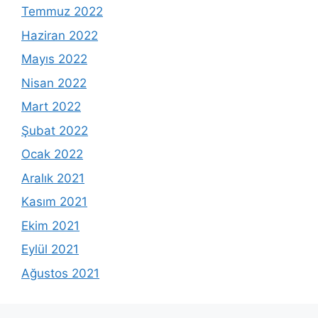
Temmuz 2022
Haziran 2022
Mayıs 2022
Nisan 2022
Mart 2022
Şubat 2022
Ocak 2022
Aralık 2021
Kasım 2021
Ekim 2021
Eylül 2021
Ağustos 2021