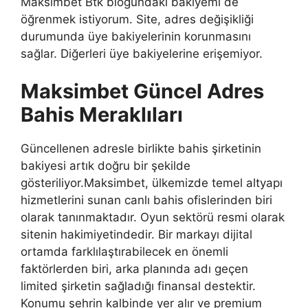
Maksimbet Btk bloğundaki bakiyemi de
öğrenmek istiyorum. Site, adres değişikliği
durumunda üye bakiyelerinin korunmasını
sağlar. Diğerleri üye bakiyelerine erişemiyor.
Maksimbet Güncel Adres
Bahis Meraklıları
Güncellenen adresle birlikte bahis şirketinin
bakiyesi artık doğru bir şekilde
gösteriliyor.Maksimbet, ülkemizde temel altyapı
hizmetlerini sunan canlı bahis ofislerinden biri
olarak tanınmaktadır. Oyun sektörü resmi olarak
sitenin hakimiyetindedir. Bir markayı dijital
ortamda farklılaştırabilecek en önemli
faktörlerden biri, arka planında adı geçen
limited şirketin sağladığı finansal destektir.
Konumu şehrin kalbinde yer alır ve premium