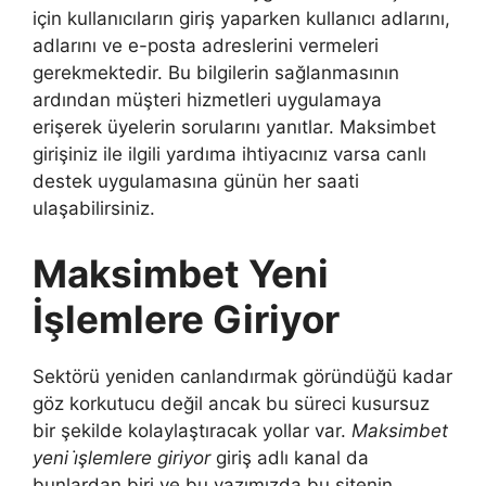
için kullanıcıların giriş yaparken kullanıcı adlarını,
adlarını ve e-posta adreslerini vermeleri
gerekmektedir. Bu bilgilerin sağlanmasının
ardından müşteri hizmetleri uygulamaya
erişerek üyelerin sorularını yanıtlar. Maksimbet
girişiniz ile ilgili yardıma ihtiyacınız varsa canlı
destek uygulamasına günün her saati
ulaşabilirsiniz.
Maksimbet Yeni
İşlemlere Giriyor
Sektörü yeniden canlandırmak göründüğü kadar
göz korkutucu değil ancak bu süreci kusursuz
bir şekilde kolaylaştıracak yollar var.
Maksimbet
yeni i̇şlemlere giriyor
giriş adlı kanal da
bunlardan biri ve bu yazımızda bu sitenin