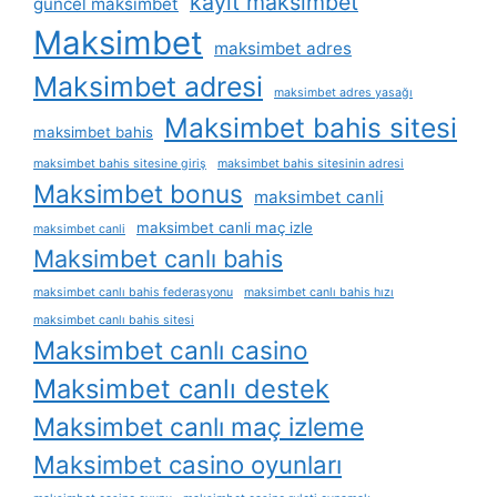
kayit maksimbet
güncel maksimbet
Maksimbet
maksimbet adres
Maksimbet adresi
maksimbet adres yasağı
Maksimbet bahis sitesi
maksimbet bahis
maksimbet bahis sitesine giriş
maksimbet bahis sitesinin adresi
Maksimbet bonus
maksimbet canli
maksimbet canli maç izle
maksimbet canli
Maksimbet canlı bahis
maksimbet canlı bahis federasyonu
maksimbet canlı bahis hızı
maksimbet canlı bahis sitesi
Maksimbet canlı casino
Maksimbet canlı destek
Maksimbet canlı maç izleme
Maksimbet casino oyunları