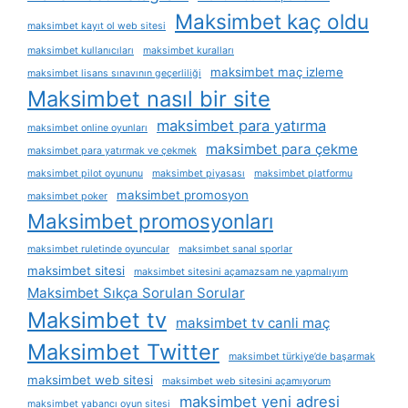
Maksimbet kaç oldu
maksimbet kayıt ol web sitesi
maksimbet kullanıcıları
maksimbet kuralları
maksimbet maç izleme
maksimbet lisans sınavının geçerliliği
Maksimbet nasıl bir site
maksimbet para yatırma
maksimbet online oyunları
maksimbet para çekme
maksimbet para yatırmak ve çekmek
maksimbet pilot oyununu
maksimbet piyasası
maksimbet platformu
maksimbet promosyon
maksimbet poker
Maksimbet promosyonları
maksimbet ruletinde oyuncular
maksimbet sanal sporlar
maksimbet sitesi
maksimbet sitesini açamazsam ne yapmalıyım
Maksimbet Sıkça Sorulan Sorular
Maksimbet tv
maksimbet tv canli maç
Maksimbet Twitter
maksimbet türkiye’de başarmak
maksimbet web sitesi
maksimbet web sitesini açamıyorum
maksimbet yeni adresi
maksimbet yabancı oyun sitesi