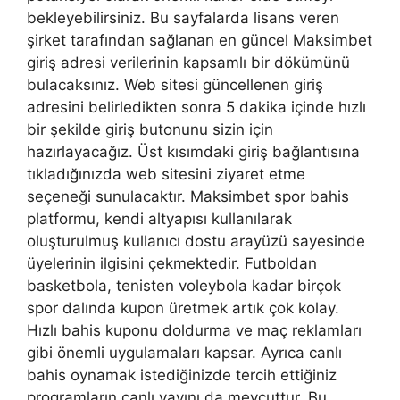
bekleyebilirsiniz. Bu sayfalarda lisans veren
şirket tarafından sağlanan en güncel Maksimbet
giriş adresi verilerinin kapsamlı bir dökümünü
bulacaksınız. Web sitesi güncellenen giriş
adresini belirledikten sonra 5 dakika içinde hızlı
bir şekilde giriş butonunu sizin için
hazırlayacağız. Üst kısımdaki giriş bağlantısına
tıkladığınızda web sitesini ziyaret etme
seçeneği sunulacaktır. Maksimbet spor bahis
platformu, kendi altyapısı kullanılarak
oluşturulmuş kullanıcı dostu arayüzü sayesinde
üyelerinin ilgisini çekmektedir. Futboldan
basketbola, tenisten voleybola kadar birçok
spor dalında kupon üretmek artık çok kolay.
Hızlı bahis kuponu doldurma ve maç reklamları
gibi önemli uygulamaları kapsar. Ayrıca canlı
bahis oynamak istediğinizde tercih ettiğiniz
programların canlı yayını da mevcuttur. Bu