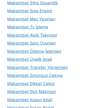
Maksimbet Şifre Güvenliği
Maksimbet Sms Erişimi
Maksimbet Maç Yayınları
Maksimbet Tv İzleme
Maksimbet Akıllı Teknoloji
Maksimbet Spor Oyunları
Maksimbet Ödeme İşlemleri
Maksimbet Üyelik İptali
Maksimbet Transfer Yöntemleri
Maksimbet Sorunsuz Çekme
Maksimbet Dikkat Çekici
Maksimbet Slot Makinesi
Maksimbet Kupon İptali
Maksimbet Erişim Reddi