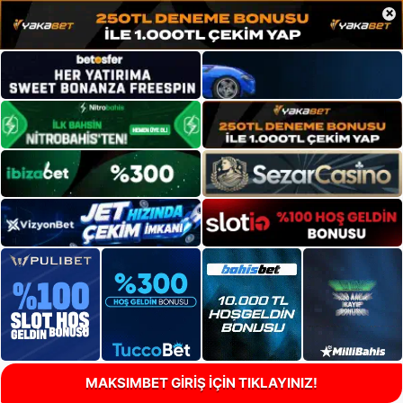
×
MAKSIMBET GİRİŞ İÇİN TIKLAYINIZ!