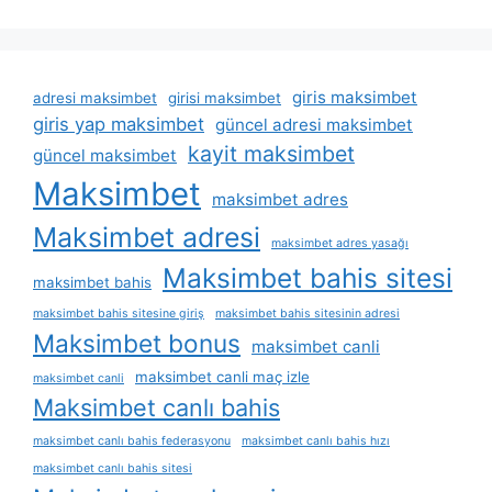
giris maksimbet
adresi maksimbet
girisi maksimbet
giris yap maksimbet
güncel adresi maksimbet
kayit maksimbet
güncel maksimbet
Maksimbet
maksimbet adres
Maksimbet adresi
maksimbet adres yasağı
Maksimbet bahis sitesi
maksimbet bahis
maksimbet bahis sitesine giriş
maksimbet bahis sitesinin adresi
Maksimbet bonus
maksimbet canli
maksimbet canli maç izle
maksimbet canli
Maksimbet canlı bahis
maksimbet canlı bahis federasyonu
maksimbet canlı bahis hızı
maksimbet canlı bahis sitesi