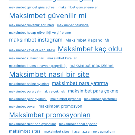
maksimbet güncel giriş adresi
maksimbet güncellemeleri
Maksimbet güvenilir mi
maksimbet güvenlik sorunları
maksimbet hakkında
maksimbet hesap güvenliği ve şifreleme
maksimbet instagram
Maksimbet Kapandı Mı
Maksimbet kaç oldu
maksimbet kayıt ol web sitesi
maksimbet kullanıcıları
maksimbet kuralları
maksimbet maç izleme
maksimbet lisans sınavının geçerliliği
Maksimbet nasıl bir site
maksimbet para yatırma
maksimbet online oyunları
maksimbet para çekme
maksimbet para yatırmak ve çekmek
maksimbet pilot oyununu
maksimbet piyasası
maksimbet platformu
maksimbet promosyon
maksimbet poker
Maksimbet promosyonları
maksimbet ruletinde oyuncular
maksimbet sanal sporlar
maksimbet sitesi
maksimbet sitesini açamazsam ne yapmalıyım