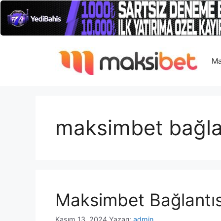
İçeriğe
atla
Ma
maksimbet bağla
Maksimbet Bağlantıs
Kasım 13, 2024
Yazarı:
admin