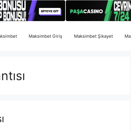
ksimbet
Maksimbet Giriş
Maksimbet Şikayet
Ma
ntısı
ı