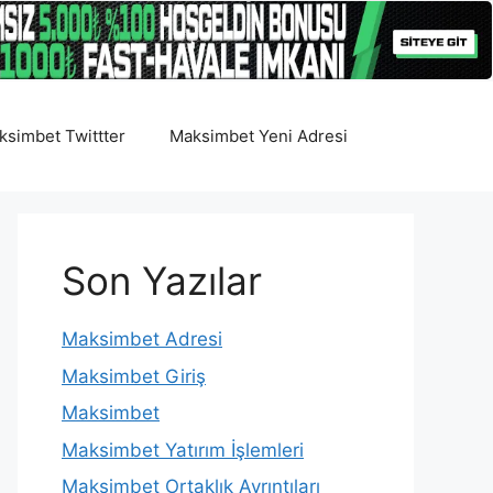
ksimbet Twittter
Maksimbet Yeni Adresi
Son Yazılar
Maksimbet Adresi
Maksimbet Giriş
Maksimbet
Maksimbet Yatırım İşlemleri
Maksimbet Ortaklık Ayrıntıları