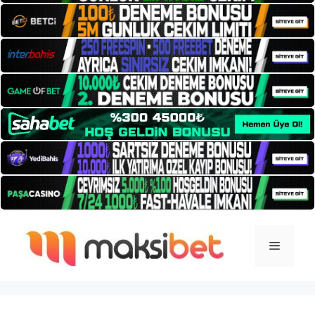
İçeriğe
atla
Menü