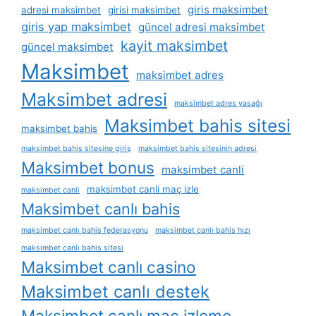
giris maksimbet
adresi maksimbet
girisi maksimbet
giris yap maksimbet
güncel adresi maksimbet
kayit maksimbet
güncel maksimbet
Maksimbet
maksimbet adres
Maksimbet adresi
maksimbet adres yasağı
Maksimbet bahis sitesi
maksimbet bahis
maksimbet bahis sitesine giriş
maksimbet bahis sitesinin adresi
Maksimbet bonus
maksimbet canli
maksimbet canli maç izle
maksimbet canli
Maksimbet canlı bahis
maksimbet canlı bahis federasyonu
maksimbet canlı bahis hızı
maksimbet canlı bahis sitesi
Maksimbet canlı casino
Maksimbet canlı destek
Maksimbet canlı maç izleme