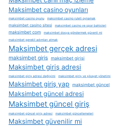
Maksimbet casino oyunları
maksimbet casino oyunu
maksimbet casino ruleti oynamak
maksimbet casino sitesi
maksimbet casino ve spor bahisleri
maksimbet com
maksimbet dosya göndermek güvenli mi
maksimbet gerekli adımları atmak
Maksimbet gerçek adresi
maksimbet giris
maksimbet girisi
Maksimbet giriş adresi
maksimbet giriş adresi değişimi
maksimbet giriş ve şikayet yönetimi
Maksimbet giriş yap
maksimbet güncel
Maksimbet güncel adresi
Maksimbet güncel giriş
maksimbet güncel giriş adresi
maksimbet güncellemeleri
Maksimbet güvenilir mi