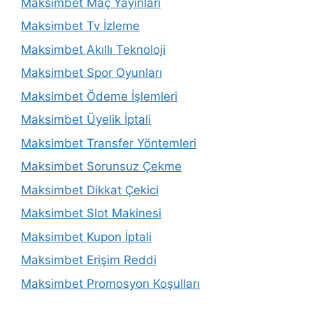
Maksimbet Maç Yayınları
Maksimbet Tv İzleme
Maksimbet Akıllı Teknoloji
Maksimbet Spor Oyunları
Maksimbet Ödeme İşlemleri
Maksimbet Üyelik İptali
Maksimbet Transfer Yöntemleri
Maksimbet Sorunsuz Çekme
Maksimbet Dikkat Çekici
Maksimbet Slot Makinesi
Maksimbet Kupon İptali
Maksimbet Erişim Reddi
Maksimbet Promosyon Koşulları