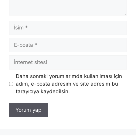
İsim
E-
posta
İnternet
sitesi
Daha sonraki yorumlarımda kullanılması için
adım, e-posta adresim ve site adresim bu
tarayıcıya kaydedilsin.