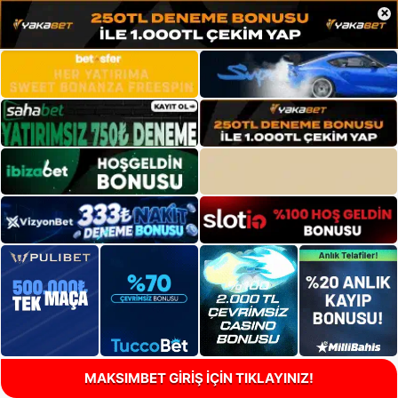
×
MAKSIMBET GİRİŞ İÇİN TIKLAYINIZ!