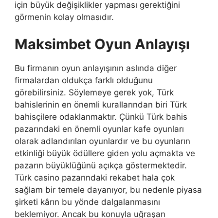
için büyük değişiklikler yapması gerektiğini
görmenin kolay olmasıdır.
Maksimbet Oyun Anlayışı
Bu firmanın oyun anlayışının aslında diğer
firmalardan oldukça farklı olduğunu
görebilirsiniz. Söylemeye gerek yok, Türk
bahislerinin en önemli kurallarından biri Türk
bahisçilere odaklanmaktır. Çünkü Türk bahis
pazarındaki en önemli oyunlar kafe oyunları
olarak adlandırılan oyunlardır ve bu oyunların
etkinliği büyük ödüllere giden yolu açmakta ve
pazarın büyüklüğünü açıkça göstermektedir.
Türk casino pazarındaki rekabet hala çok
sağlam bir temele dayanıyor, bu nedenle piyasa
şirketi kârın bu yönde dalgalanmasını
beklemiyor. Ancak bu konuyla uğraşan