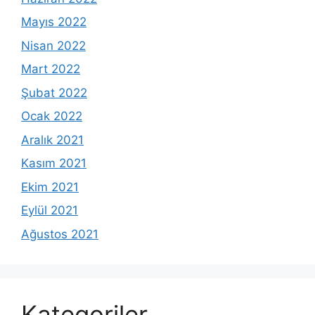
Mayıs 2022
Nisan 2022
Mart 2022
Şubat 2022
Ocak 2022
Aralık 2021
Kasım 2021
Ekim 2021
Eylül 2021
Ağustos 2021
Kategoriler