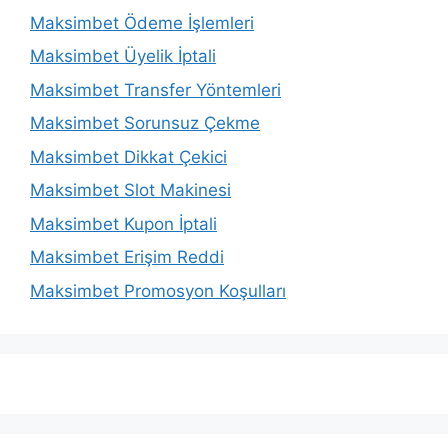
Maksimbet Ödeme İşlemleri
Maksimbet Üyelik İptali
Maksimbet Transfer Yöntemleri
Maksimbet Sorunsuz Çekme
Maksimbet Dikkat Çekici
Maksimbet Slot Makinesi
Maksimbet Kupon İptali
Maksimbet Erişim Reddi
Maksimbet Promosyon Koşulları