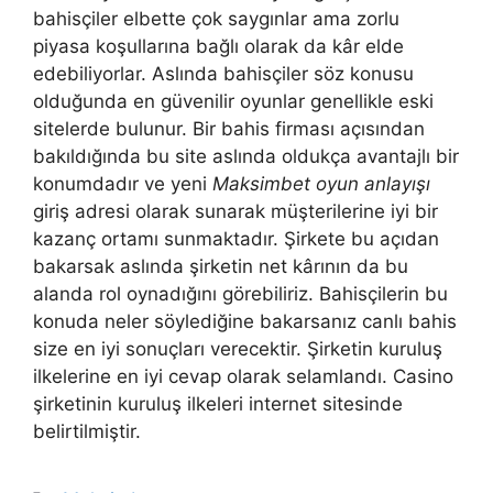
bahisçiler elbette çok saygınlar ama zorlu
piyasa koşullarına bağlı olarak da kâr elde
edebiliyorlar. Aslında bahisçiler söz konusu
olduğunda en güvenilir oyunlar genellikle eski
sitelerde bulunur. Bir bahis firması açısından
bakıldığında bu site aslında oldukça avantajlı bir
konumdadır ve yeni
Maksimbet oyun anlayışı
giriş adresi olarak sunarak müşterilerine iyi bir
kazanç ortamı sunmaktadır. Şirkete bu açıdan
bakarsak aslında şirketin net kârının da bu
alanda rol oynadığını görebiliriz. Bahisçilerin bu
konuda neler söylediğine bakarsanız canlı bahis
size en iyi sonuçları verecektir. Şirketin kuruluş
ilkelerine en iyi cevap olarak selamlandı. Casino
şirketinin kuruluş ilkeleri internet sitesinde
belirtilmiştir.