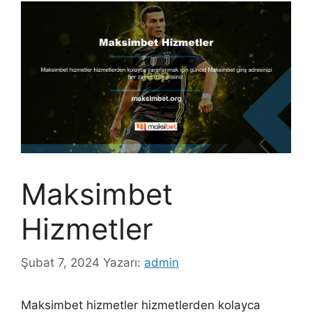
Maksimbet
Hizmetler
Şubat 7, 2024
Yazarı:
admin
Maksimbet hizmetler hizmetlerden kolayca