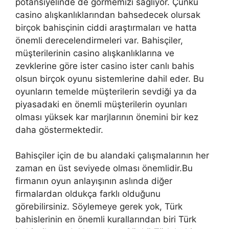
potansiyelinde de görmemizi sağlıyor. Çünkü
casino alışkanlıklarından bahsedecek olursak
birçok bahisçinin ciddi araştırmaları ve hatta
önemli derecelendirmeleri var. Bahisçiler,
müşterilerinin casino alışkanlıklarına ve
zevklerine göre ister casino ister canlı bahis
olsun birçok oyunu sistemlerine dahil eder. Bu
oyunların temelde müşterilerin sevdiği ya da
piyasadaki en önemli müşterilerin oyunları
olması yüksek kar marjlarının önemini bir kez
daha göstermektedir.
Bahisçiler için de bu alandaki çalışmalarının her
zaman en üst seviyede olması önemlidir.Bu
firmanın oyun anlayışının aslında diğer
firmalardan oldukça farklı olduğunu
görebilirsiniz. Söylemeye gerek yok, Türk
bahislerinin en önemli kurallarından biri Türk