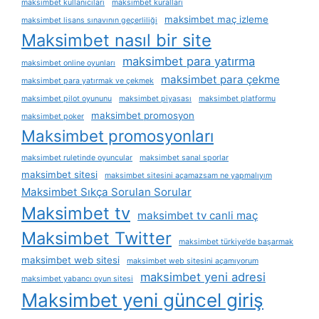
maksimbet kullanıcıları
maksimbet kuralları
maksimbet maç izleme
maksimbet lisans sınavının geçerliliği
Maksimbet nasıl bir site
maksimbet para yatırma
maksimbet online oyunları
maksimbet para çekme
maksimbet para yatırmak ve çekmek
maksimbet pilot oyununu
maksimbet piyasası
maksimbet platformu
maksimbet promosyon
maksimbet poker
Maksimbet promosyonları
maksimbet ruletinde oyuncular
maksimbet sanal sporlar
maksimbet sitesi
maksimbet sitesini açamazsam ne yapmalıyım
Maksimbet Sıkça Sorulan Sorular
Maksimbet tv
maksimbet tv canli maç
Maksimbet Twitter
maksimbet türkiye’de başarmak
maksimbet web sitesi
maksimbet web sitesini açamıyorum
maksimbet yeni adresi
maksimbet yabancı oyun sitesi
Maksimbet yeni güncel giriş