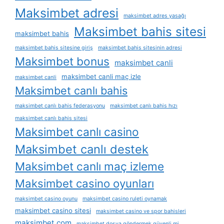
Maksimbet adresi
maksimbet adres yasağı
Maksimbet bahis sitesi
maksimbet bahis
maksimbet bahis sitesine giriş
maksimbet bahis sitesinin adresi
Maksimbet bonus
maksimbet canli
maksimbet canli maç izle
maksimbet canli
Maksimbet canlı bahis
maksimbet canlı bahis federasyonu
maksimbet canlı bahis hızı
maksimbet canlı bahis sitesi
Maksimbet canlı casino
Maksimbet canlı destek
Maksimbet canlı maç izleme
Maksimbet casino oyunları
maksimbet casino oyunu
maksimbet casino ruleti oynamak
maksimbet casino sitesi
maksimbet casino ve spor bahisleri
maksimbet com
maksimbet dosya göndermek güvenli mi