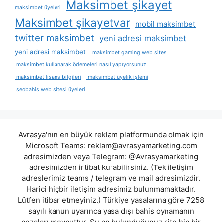
Maksimbet şikayet
maksimbet üyeleri
Maksimbet şikayetvar
mobil maksimbet
twitter maksimbet
yeni adresi maksimbet
yeni adresi maksimbet
maksimbet gaming web sitesi
maksimbet kullanarak ödemeleri nasıl yapıyorsunuz
maksimbet lisans bilgileri
maksimbet üyelik i̇şlemi
seobahis web sitesi üyeleri
Avrasya'nın en büyük reklam platformunda olmak için
Microsoft Teams:
reklam@avrasyamarketing.com
adresimizden veya Telegram: @Avrasyamarketing
adresimizden irtibat kurabilirsiniz. (Tek iletişim
adreslerimiz teams / telegram ve mail adresimizdir.
Harici hiçbir iletişim adresimiz bulunmamaktadır.
Lütfen itibar etmeyiniz.) Türkiye yasalarına göre 7258
sayılı kanun uyarınca yasa dışı bahis oynamanın
cezaları mevcuttur. Şu an bulunduğunuz site hiç bir