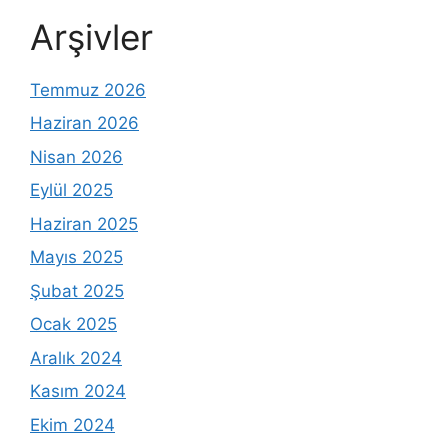
Arşivler
Temmuz 2026
Haziran 2026
Nisan 2026
Eylül 2025
Haziran 2025
Mayıs 2025
Şubat 2025
Ocak 2025
Aralık 2024
Kasım 2024
Ekim 2024