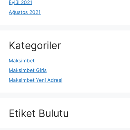
Eylül 2021
Ağustos 2021
Kategoriler
Maksimbet
Maksimbet Giriş
Maksimbet Yeni Adresi
Etiket Bulutu