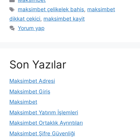
Maksimbet
Etiketler
maksimbet çelikelek bahis
,
maksimbet
dikkat çekici
,
maksimbet kayit
Yorum yap
Son Yazılar
Maksimbet Adresi
Maksimbet Giriş
Maksimbet
Maksimbet Yatırım İşlemleri
Maksimbet Ortaklık Ayrıntıları
Maksimbet Şifre Güvenliği