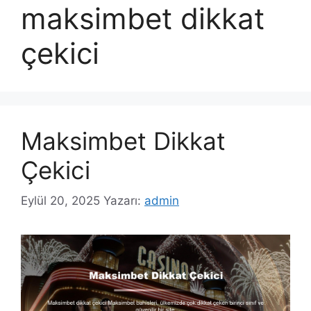
maksimbet dikkat
çekici
Maksimbet Dikkat
Çekici
Eylül 20, 2025
Yazarı:
admin