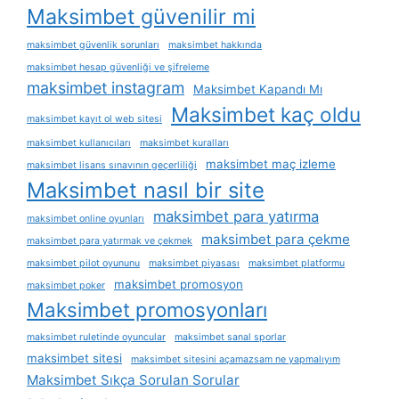
Maksimbet güvenilir mi
maksimbet güvenlik sorunları
maksimbet hakkında
maksimbet hesap güvenliği ve şifreleme
maksimbet instagram
Maksimbet Kapandı Mı
Maksimbet kaç oldu
maksimbet kayıt ol web sitesi
maksimbet kullanıcıları
maksimbet kuralları
maksimbet maç izleme
maksimbet lisans sınavının geçerliliği
Maksimbet nasıl bir site
maksimbet para yatırma
maksimbet online oyunları
maksimbet para çekme
maksimbet para yatırmak ve çekmek
maksimbet pilot oyununu
maksimbet piyasası
maksimbet platformu
maksimbet promosyon
maksimbet poker
Maksimbet promosyonları
maksimbet ruletinde oyuncular
maksimbet sanal sporlar
maksimbet sitesi
maksimbet sitesini açamazsam ne yapmalıyım
Maksimbet Sıkça Sorulan Sorular