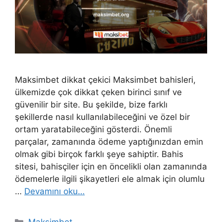
Maksimbet dikkat çekici Maksimbet bahisleri,
ülkemizde çok dikkat çeken birinci sınıf ve
güvenilir bir site. Bu şekilde, bize farklı
şekillerde nasıl kullanılabileceğini ve özel bir
ortam yaratabileceğini gösterdi. Önemli
parçalar, zamanında ödeme yaptığınızdan emin
olmak gibi birçok farklı şeye sahiptir. Bahis
sitesi, bahisçiler için en öncelikli olan zamanında
ödemelerle ilgili şikayetleri ele almak için olumlu
…
Devamını oku…
Kategoriler