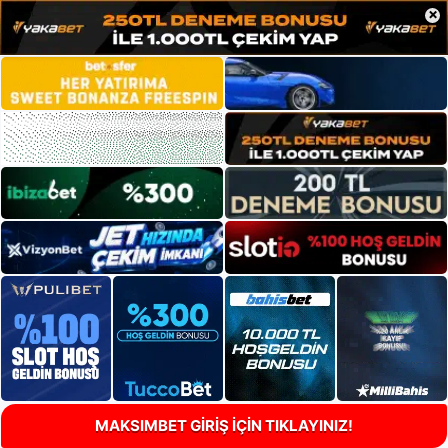
×
MAKSIMBET GİRİŞ İÇİN TIKLAYINIZ!