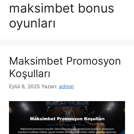
maksimbet bonus
oyunları
Maksimbet Promosyon
Koşulları
Eylül 6, 2025
Yazarı:
admin