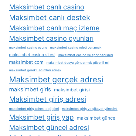
Maksimbet canlı casino
Maksimbet canlı destek
Maksimbet canlı maç izleme
Maksimbet casino oyunları
maksimbet casino oyunu
maksimbet casino ruleti oynamak
maksimbet casino sitesi
maksimbet casino ve spor bahisleri
maksimbet com
maksimbet dosya göndermek güvenli mi
maksimbet gerekli adımları atmak
Maksimbet gerçek adresi
maksimbet giris
maksimbet girisi
Maksimbet giriş adresi
maksimbet giriş adresi değişimi
maksimbet giriş ve şikayet yönetimi
Maksimbet giriş yap
maksimbet güncel
Maksimbet güncel adresi