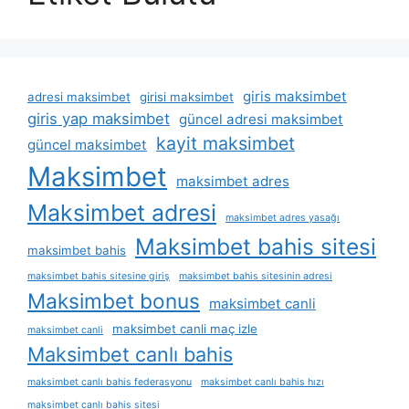
giris maksimbet
adresi maksimbet
girisi maksimbet
giris yap maksimbet
güncel adresi maksimbet
kayit maksimbet
güncel maksimbet
Maksimbet
maksimbet adres
Maksimbet adresi
maksimbet adres yasağı
Maksimbet bahis sitesi
maksimbet bahis
maksimbet bahis sitesine giriş
maksimbet bahis sitesinin adresi
Maksimbet bonus
maksimbet canli
maksimbet canli maç izle
maksimbet canli
Maksimbet canlı bahis
maksimbet canlı bahis federasyonu
maksimbet canlı bahis hızı
maksimbet canlı bahis sitesi