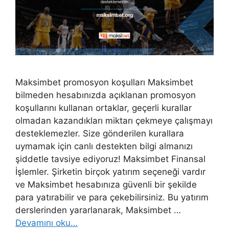
Maksimbet promosyon koşulları Maksimbet
bilmeden hesabınızda açıklanan promosyon
koşullarını kullanan ortaklar, geçerli kurallar
olmadan kazandıkları miktarı çekmeye çalışmayı
desteklemezler. Size gönderilen kurallara
uymamak için canlı destekten bilgi almanızı
şiddetle tavsiye ediyoruz! Maksimbet Finansal
İşlemler. Şirketin birçok yatırım seçeneği vardır
ve Maksimbet hesabınıza güvenli bir şekilde
para yatırabilir ve para çekebilirsiniz. Bu yatırım
derslerinden yararlanarak, Maksimbet …
Devamını oku…