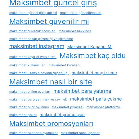
Maksimbet güncel giriş
maksimbet güncel giriş adresi
maksimbet güncellemeleri
Maksimbet güvenilir mi
maksimbet güvenlik sorunları
maksimbet hakkında
maksimbet hesap güvenliği ve şifreleme
maksimbet instagram
Maksimbet Kapandı Mı
Maksimbet kaç oldu
maksimbet kayıt ol web sitesi
maksimbet kullanıcıları
maksimbet kuralları
maksimbet maç izleme
maksimbet lisans sınavının geçerliliği
Maksimbet nasıl bir site
maksimbet para yatırma
maksimbet online oyunları
maksimbet para çekme
maksimbet para yatırmak ve çekmek
maksimbet pilot oyununu
maksimbet piyasası
maksimbet platformu
maksimbet promosyon
maksimbet poker
Maksimbet promosyonları
maksimbet ruletinde oyuncular
maksimbet sanal sporlar