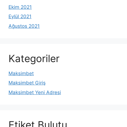
Ekim 2021
Eylül 2021
Ağustos 2021
Kategoriler
Maksimbet
Maksimbet Giriş
Maksimbet Yeni Adresi
Etiket Bulutu