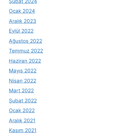
Şubat 2024
Ocak 2024
Aralık 2023
Eylül 2022
Ağustos 2022
Temmuz 2022
Haziran 2022
Mayıs 2022
Nisan 2022
Mart 2022
Şubat 2022
Ocak 2022
Aralık 2021
Kasım 2021