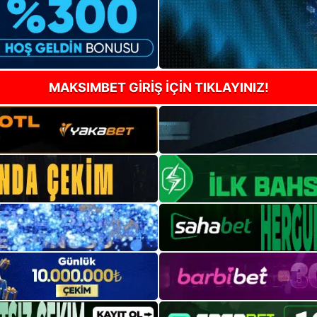
MAKSIMBET GİRİŞ İÇİN TIKLAYINIZ!