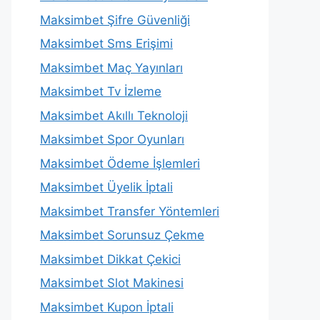
Maksimbet Şifre Güvenliği
Maksimbet Sms Erişimi
Maksimbet Maç Yayınları
Maksimbet Tv İzleme
Maksimbet Akıllı Teknoloji
Maksimbet Spor Oyunları
Maksimbet Ödeme İşlemleri
Maksimbet Üyelik İptali
Maksimbet Transfer Yöntemleri
Maksimbet Sorunsuz Çekme
Maksimbet Dikkat Çekici
Maksimbet Slot Makinesi
Maksimbet Kupon İptali