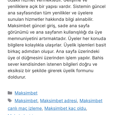
yeniliklere açık bir yapısı vardır. Sistemin güncel
ana sayfasından tüm yenilikler ve üyelere
sunulan hizmetler hakkında bilgi alınabilir.
Maksimbet güncel giriş, sade ana sayfa
görünümü ve ana sayfanın kullanışlılığı da üye
memnuniyetini artırmaktadır. Üyeler her konuda
bilgilere kolaylıkla ulaşırlar. Üyelik işlemleri basit
birkaç adımdan oluşur. Ana sayfa üzerindeki
üye ol düğmesini üzerinden işlem yapılır. Bahis
sever kendisinden istenen bilgileri doğru ve
eksiksiz bir şekilde girerek üyelik formunu
doldurur.
Kategoriler
Maksimbet
Etiketler
Maksimbet
,
Maksimbet adresi
,
Maksimbet
canlı maç izleme
,
Maksimbet kaç oldu
,