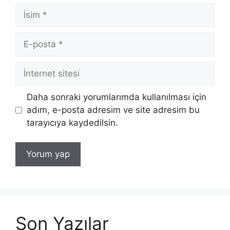
İsim
E-
posta
İnternet
sitesi
Daha sonraki yorumlarımda kullanılması için
adım, e-posta adresim ve site adresim bu
tarayıcıya kaydedilsin.
Son Yazılar