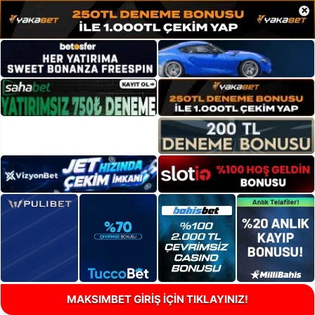
×
MAKSIMBET GİRİŞ İÇİN TIKLAYINIZ!