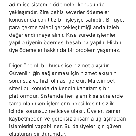
adım ise sistemin ödemeler konusunda
yaklaşımdır. Zira bahis severler ödemeler
konusunda çok titiz bir işleyişe sahiptir. Bir üye,
para çekme talebi gerçekleştirdiği anda talebi
değerlendirmeye alınır. Kısa sürede işlemler
yapılıp üyenin ödemesi hesabına yapılır. Hiçbir
üye ödemeler hakkında bir problem yaşamaz.
Diğer önemli bir husus ise hizmet akışıdır.
Güvenilirliğin sağlanması için hizmet akışının
sorunsuz ve hızlı olması gerekir. Maksimbet
sitesi bu konuda da kendin kanıtlamış bir
platformdur. Sistemde her işlem kısa sürelerde
tamamlanırken işlemlerin hepsi kesintisizlik
içinde sorunsuz neticeye ulaşır. Üyeler, zaman
kaybetmeden ve gereksiz aksamla uğraşmadan
işlemlerini yapabilirler. Bu da üyeler için güven
oluşturan bir durumdur.