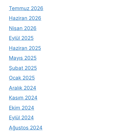
Temmuz 2026
Haziran 2026
Nisan 2026
Eylül 2025
Haziran 2025
Mayıs 2025
Şubat 2025
Ocak 2025
Aralık 2024
Kasım 2024
Ekim 2024
Eylül 2024
Ağustos 2024