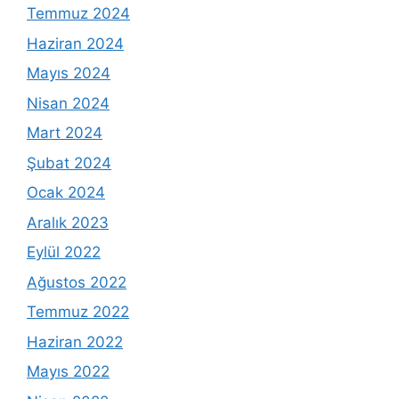
Temmuz 2024
Haziran 2024
Mayıs 2024
Nisan 2024
Mart 2024
Şubat 2024
Ocak 2024
Aralık 2023
Eylül 2022
Ağustos 2022
Temmuz 2022
Haziran 2022
Mayıs 2022