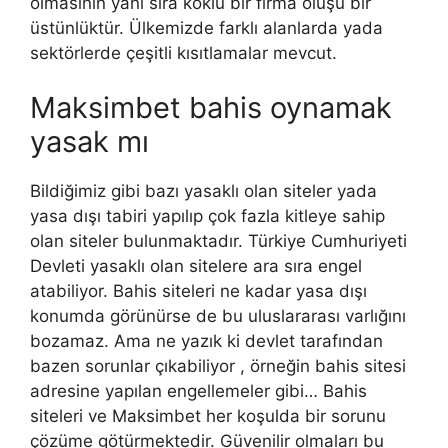
olmasının yanı sıra köklü bir firma oluşu bir
üstünlüktür. Ülkemizde farklı alanlarda yada
sektörlerde çeşitli kısıtlamalar mevcut.
Maksimbet bahis oynamak
yasak mı
Bildiğimiz gibi bazı yasaklı olan siteler yada
yasa dışı tabiri yapılıp çok fazla kitleye sahip
olan siteler bulunmaktadır. Türkiye Cumhuriyeti
Devleti yasaklı olan sitelere ara sıra engel
atabiliyor. Bahis siteleri ne kadar yasa dışı
konumda görünürse de bu uluslararası varlığını
bozamaz. Ama ne yazık ki devlet tarafından
bazen sorunlar çıkabiliyor , örneğin bahis sitesi
adresine yapılan engellemeler gibi… Bahis
siteleri ve Maksimbet her koşulda bir sorunu
çözüme götürmektedir. Güvenilir olmaları bu