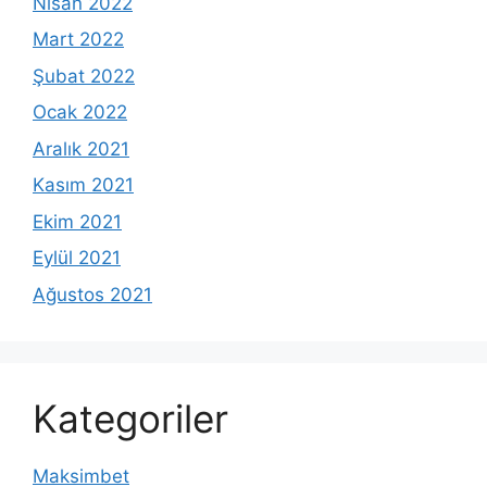
Nisan 2022
Mart 2022
Şubat 2022
Ocak 2022
Aralık 2021
Kasım 2021
Ekim 2021
Eylül 2021
Ağustos 2021
Kategoriler
Maksimbet