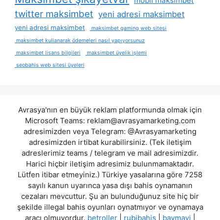
mobil maksimbet
twitter maksimbet
yeni adresi maksimbet
yeni adresi maksimbet
maksimbet gaming web sitesi
maksimbet kullanarak ödemeleri nasıl yapıyorsunuz
maksimbet lisans bilgileri
maksimbet üyelik i̇şlemi
seobahis web sitesi üyeleri
Avrasya'nın en büyük reklam platformunda olmak için
Microsoft Teams:
reklam@avrasyamarketing.com
adresimizden veya Telegram: @Avrasyamarketing
adresimizden irtibat kurabilirsiniz. (Tek iletişim
adreslerimiz teams / telegram ve mail adresimizdir.
Harici hiçbir iletişim adresimiz bulunmamaktadır.
Lütfen itibar etmeyiniz.) Türkiye yasalarına göre 7258
sayılı kanun uyarınca yasa dışı bahis oynamanın
cezaları mevcuttur. Şu an bulunduğunuz site hiç bir
şekilde illegal bahis oyunları oynatmıyor ve oynamaya
aracı olmuyordur.
betroller
|
rubibahis
|
baymavi
|