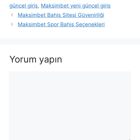
güncel giriş
,
Maksimbet yeni güncel giriş
Yazı
Maksimbet Bahis Sitesi Güvenirliği
dolaşımı
Maksimbet Spor Bahis Seçenekleri
Yorum yapın
Yorum