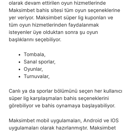
olarak devam ettirilen oyun hizmetlerinde
Maksimbet bahis sitesi tüm oyun seçeneklerine
yer veriyor. Maksimbet süper lig kuponları ve
tüm oyun hizmetlerinden faydalanmak
isteyenler üye olduktan sonra şu oyun
başlıklarını seçebiliyor.
Tombala,
Sanal sporlar,
Oyunlar,
Turnuvalar,
Canlı ya da sporlar bölümünü seçen her kullanıcı
süper lig karşılaşmaları bahis seçeneklerini
görebiliyor ve bahis oynamaya başlayabiliyor.
Maksimbet mobil uygulamaları, Android ve IOS
uygulamaları olarak hazırlanmıştır. Maksimbet