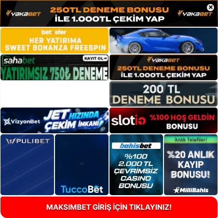
×
MAKSIMBET GİRİŞ İÇİN TIKLAYINIZ!