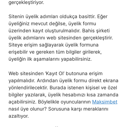
gerçekleştiriyor.
Sitenin üyelik adımları oldukça basittir. Eğer
üyeliğiniz mevcut değilse, üyelik formu
üzerinden kayıt oluşturulmalıdır. Bahis şirketi
üyelik adımlarını web sitesinden gerçekleştirir.
Siteye erişim sağlayarak üyelik formuna
erişebilir ve gereken tüm bilgiler girilerek,
üyeliğin ilk aşamalarını yapabilirsiniz.
Web sitesinden ‘Kayıt Ol’ butonuna erişim
yapılmalıdır. Ardından üyelik formu direkt ekrana
yönlendirilecektir. Burada istenen kişisel ve özel
bilgiler yazılarak, üyelik hesabınızı kısa zamanda
açabilirsiniz. Böylelikle oyuncularının
Maksimbet
nasıl üye olunur? Sorusuna karşı meraklarını
azaltıyor.