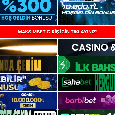
MAKSIMBET GİRİŞ İÇİN TIKLAYINIZ!