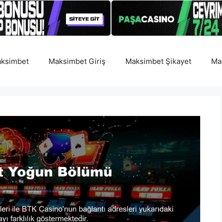
ksimbet
Maksimbet Giriş
Maksimbet Şikayet
Ma