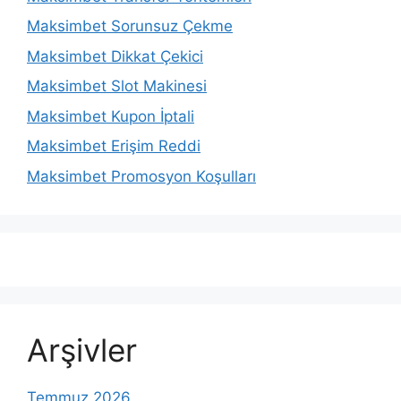
Maksimbet Sorunsuz Çekme
Maksimbet Dikkat Çekici
Maksimbet Slot Makinesi
Maksimbet Kupon İptali
Maksimbet Erişim Reddi
Maksimbet Promosyon Koşulları
Arşivler
Temmuz 2026