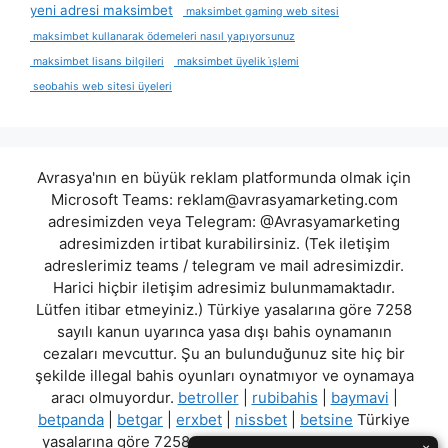
yeni adresi maksimbet
maksimbet gaming web sitesi
maksimbet kullanarak ödemeleri nasıl yapıyorsunuz
maksimbet lisans bilgileri
maksimbet üyelik i̇şlemi
seobahis web sitesi üyeleri
Avrasya'nın en büyük reklam platformunda olmak için
Microsoft Teams:
reklam@avrasyamarketing.com
adresimizden veya Telegram: @Avrasyamarketing
adresimizden irtibat kurabilirsiniz. (Tek iletişim
adreslerimiz teams / telegram ve mail adresimizdir.
Harici hiçbir iletişim adresimiz bulunmamaktadır.
Lütfen itibar etmeyiniz.) Türkiye yasalarına göre 7258
sayılı kanun uyarınca yasa dışı bahis oynamanın
cezaları mevcuttur. Şu an bulunduğunuz site hiç bir
şekilde illegal bahis oyunları oynatmıyor ve oynamaya
aracı olmuyordur.
betroller
|
rubibahis
|
baymavi
|
betpanda
|
betgar
|
erxbet
|
nissbet
|
betsine
Türkiye
yasalarına göre 7258 sayılı kanun uyarınca yasa dışı