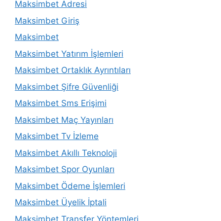
Maksimbet Adresi
Maksimbet Giriş
Maksimbet
Maksimbet Yatırım İşlemleri
Maksimbet Ortaklık Ayrıntıları
Maksimbet Şifre Güvenliği
Maksimbet Sms Erişimi
Maksimbet Maç Yayınları
Maksimbet Tv İzleme
Maksimbet Akıllı Teknoloji
Maksimbet Spor Oyunları
Maksimbet Ödeme İşlemleri
Maksimbet Üyelik İptali
Maksimbet Transfer Yöntemleri