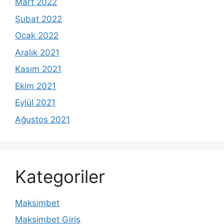
Mart 2022
Şubat 2022
Ocak 2022
Aralık 2021
Kasım 2021
Ekim 2021
Eylül 2021
Ağustos 2021
Kategoriler
Maksimbet
Maksimbet Giriş