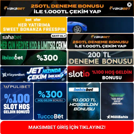
×
MAKSIMBET GİRİŞ İÇİN TIKLAYINIZ!