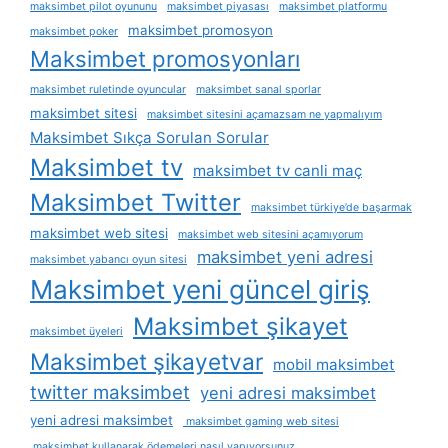
maksimbet pilot oyununu
maksimbet piyasası
maksimbet platformu
maksimbet promosyon
maksimbet poker
Maksimbet promosyonları
maksimbet ruletinde oyuncular
maksimbet sanal sporlar
maksimbet sitesi
maksimbet sitesini açamazsam ne yapmalıyım
Maksimbet Sıkça Sorulan Sorular
Maksimbet tv
maksimbet tv canli maç
Maksimbet Twitter
maksimbet türkiye’de başarmak
maksimbet web sitesi
maksimbet web sitesini açamıyorum
maksimbet yeni adresi
maksimbet yabancı oyun sitesi
Maksimbet yeni güncel giriş
Maksimbet şikayet
maksimbet üyeleri
Maksimbet şikayetvar
mobil maksimbet
twitter maksimbet
yeni adresi maksimbet
yeni adresi maksimbet
maksimbet gaming web sitesi
maksimbet kullanarak ödemeleri nasıl yapıyorsunuz