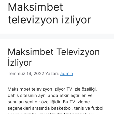
Maksimbet
televizyon izliyor
Maksimbet Televizyon
İzliyor
Temmuz 14, 2022
Yazarı:
admin
Maksimbet televizyon izliyor TV izle özelliği,
bahis sitesinin aynı anda etkinleştirilen ve
sunulan yeni bir özelliğidir. Bu TV izleme
seçenekleri arasında basketbol, ​​tenis ve futbol