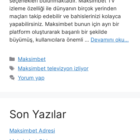
seçenekleri bulunmaktadır. Maksimbet TV
izleme özelliği ile dünyanın birçok yerinden
maçları takip edebilir ve bahislerinizi kolayca
yapabilirsiniz. Maksimbet bunun için ayrı bir
platform oluşturarak başarılı bir şekilde
büyümüş, kullanıcılara önemli …
Devamını oku…
Kategoriler
Maksimbet
Etiketler
Maksimbet televizyon izliyor
Yorum yap
Son Yazılar
Maksimbet Adresi